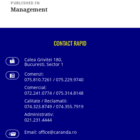
în
PUBLISHED IN
articole
Management
CONTACT RAPID
Calea Grivitei 180,
Bucuresti, Sector 1
Comenzi:
075.810.7261 / 075.229.9740
Comercial:
072.241.0774 / 075.314.8148
Calitate / Reclamatii:
074.323.8749 / 074.355.7919
Administrativ:
021.231.4444
Email:
office@caranda.ro