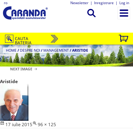
ro
Newsletter
|
Inregistrare
|
Log in
CAUTA
0
BATERIA
HOME
/
DESPRE NOI
/
MANAGEMENT
/
ARISTIDE
NEXT IMAGE
Aristide
Posted
Full
17 iulie 2015
96 × 125
Navigare
on
size