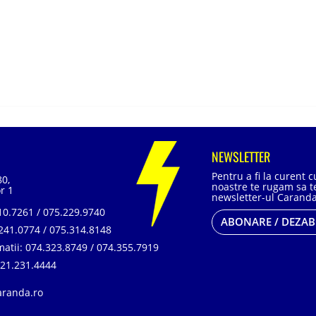
NEWSLETTER
Pentru a fi la curent 
80,
noastre te rugam sa te
r 1
newsletter-ul Caranda
0.7261 / 075.229.9740
ABONARE / DEZA
241.0774 / 075.314.8148
matii:
074.323.8749 / 074.355.7919
21.231.4444
aranda.ro