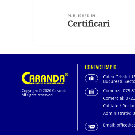
în
articole
PUBLISHED IN
Certificari
CONTACT RAPID
Calea Grivitei 1
Bucuresti, Secto
Comenzi:
075.81
Copyright © 2026 Caranda
All rights reserved.
Comercial:
072.
Calitate / Recla
Administrativ:
0
Email:
office@c