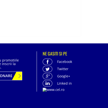
NE GASITI SI PE
cu promotiile
Facebook
 inscrii la
.
Twitter
BONARE
Google+
Linked in