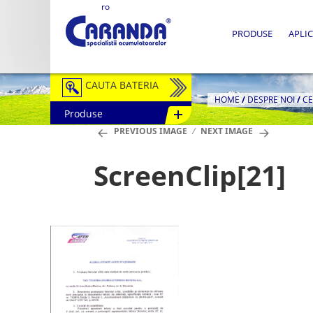
ro
PRODUSE
APLIC
CAUTA BATERIA
HOME
/
DESPRE NOI
/
CE
Produse
Auto / Moto
PREVIOUS IMAGE
NEXT IMAGE
Tractiune
ScreenClip[21]
Semitractiune
Stationare
Redresoare
Accesorii Baterii
Fotovoltaice