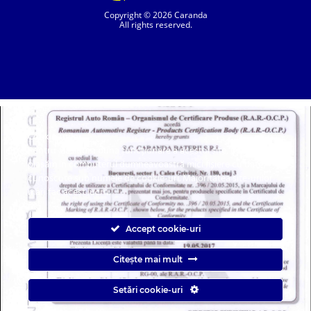
Copyright © 2026 Caranda
All rights reserved.
Cookie-urile
SC. CARANDA BATERII SRL. | SR EN ISO 9001:2015, SR EN ISO 14001:2015, SR
ISO 45001:2018 |
Pentru a asigura buna funcționare a acestui site, uneori
ANPC
| Prelucrarea datelor cu caracter personal
| Politica de confidentialitate
plasăm în computerul dumneavoastră mici fișiere cu date,
cunoscute sub numele de cookie-uri. Majoritatea site-urilor
mari fac acest lucru.
Accept cookie-uri
Citește mai mult
Caranda.ro este un magazin online cu baterii pentru automobile, camioane,
Setări cookie-uri
autobuze, vagoane, motociclete, tractiune, stationare si aplicatii industriale.
Web Design by
End Soft Design