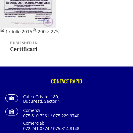
Posted
Full
17 iulie 2015
200 × 275
Navigare
on
size
în
PUBLISHED IN
articole
Certificari
CONTACT RAPID
Calea Grivitei 180,
Bucuresti, Sector 1
Comenzi:
075.810.7261 / 075.229.9740
Comercial:
072.241.0774 / 075.314.8148