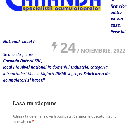
firmelor
editia
XXIX-a
2022,
Premiul
24
National, Locul I
/ NOIEMBRIE, 2022
Se acorda firmei
Caranda Baterii SRL,
locul I
la
nivel national
in domeniul
Industrie
, categoria
Intreprinderi Mici si Mijlocii (
IMM
) si grupa
Fabricarea de
acumulatori si baterii
.
Lasă un răspuns
Adresa ta de email nu va fi publicată.
Câmpurile obligatorii sunt
marcate cu
*