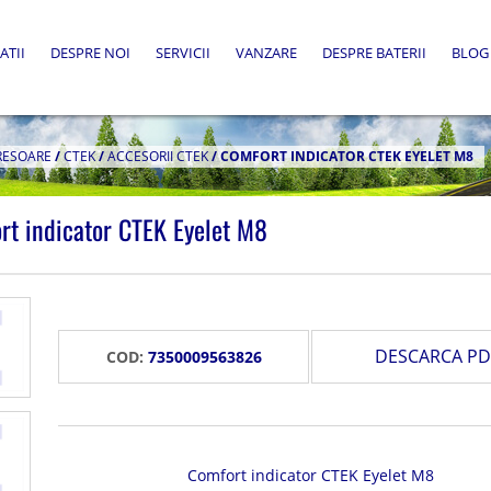
ATII
DESPRE NOI
SERVICII
VANZARE
DESPRE BATERII
BLOG
RESOARE
/
CTEK
/
ACCESORII CTEK
/
COMFORT INDICATOR CTEK EYELET M8
rt indicator CTEK Eyelet M8
DESCARCA PD
COD:
7350009563826
Comfort indicator CTEK Eyelet M8