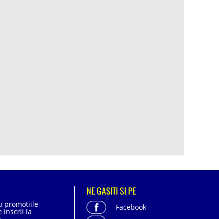
NE GASITI SI PE
cu promotiile
Facebook
 inscrii la
.