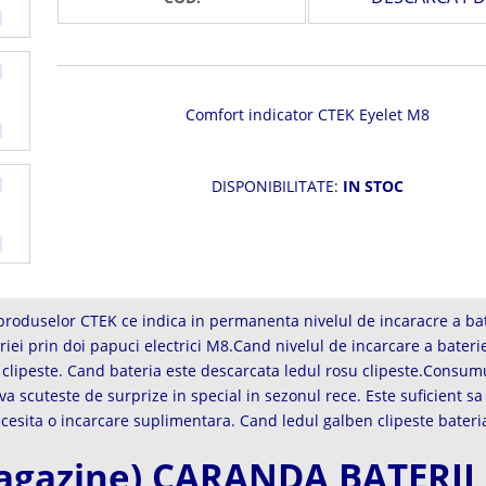
Comfort indicator CTEK Eyelet M8
DISPONIBILITATE:
IN STOC
roduselor CTEK ce indica in permanenta nivelul de incaracre a bate
iei prin doi papuci electrici M8.Cand nivelul de incarcare a bateri
 clipeste. Cand bateria este descarcata ledul rosu clipeste.Consumul
cuteste de surprize in special in sezonul rece. Este suficient sa ver
cesita o incarcare suplimentara. Cand ledul galben clipeste bateri
magazine) CARANDA BATERII