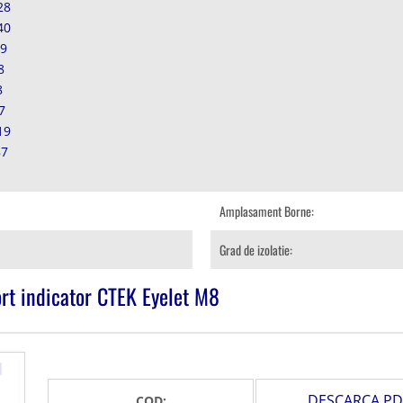
28
40
89
8
8
7
19
87
Amplasament Borne:
Grad de izolatie:
rt indicator CTEK Eyelet M8
DESCARCA PD
COD: