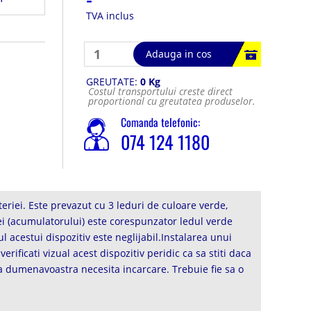
TVA inclus
Adauga in cos
GREUTATE:
0 Kg
Costul transportului creste direct
proportional cu greutatea produselor.
Comanda telefonic:
074 124 1180
riei. Este prevazut cu 3 leduri de culoare verde,
ei (acumulatorului) este corespunzator ledul verde
 acestui dispozitiv este neglijabil.Instalarea unui
ificati vizual acest dispozitiv peridic ca sa stiti daca
a dumenavoastra necesita incarcare. Trebuie fie sa o