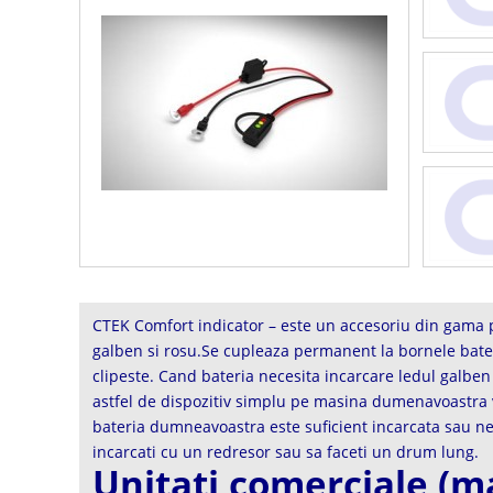
CTEK Comfort indicator – este un accesoriu din gama p
galben si rosu.Se cupleaza permanent la bornele bater
clipeste. Cand bateria necesita incarcare ledul galben
astfel de dispozitiv simplu pe masina dumenavoastra va s
bateria dumneavoastra este suficient incarcata sau ne
incarcati cu un redresor sau sa faceti un drum lung.
Unitati comerciale (