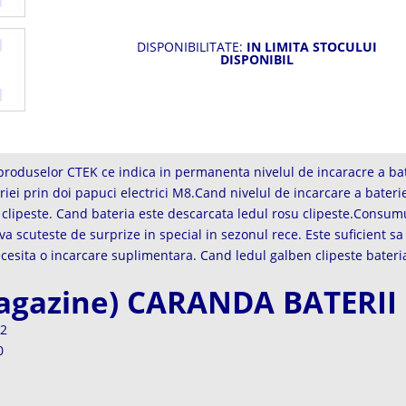
DISPONIBILITATE:
IN LIMITA STOCULUI
DISPONIBIL
roduselor CTEK ce indica in permanenta nivelul de incaracre a bate
iei prin doi papuci electrici M8.Cand nivelul de incarcare a bateri
 clipeste. Cand bateria este descarcata ledul rosu clipeste.Consumul
cuteste de surprize in special in sezonul rece. Este suficient sa ver
cesita o incarcare suplimentara. Cand ledul galben clipeste bateri
magazine) CARANDA BATERII
92
0