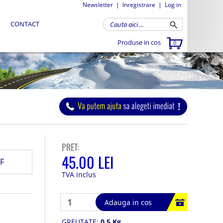
Newsletter
|
Inregistrare
|
Log in
CONTACT
Produse in cos
0
PRET:
45.00 LEI
F
TVA inclus
Adauga in cos
GREUTATE:
0.5 Kg