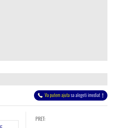
PRET:
-
F