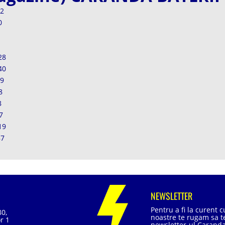
92
0
28
40
89
8
8
7
19
87
NEWSLETTER
Pentru a fi la curent 
80,
noastre te rugam sa te
r 1
newsletter-ul Caranda