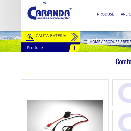
ro
PRODUSE
APLIC
CAUTA BATERIA
HOME
/
PRODUSE
/
RED
Produse
Auto / Moto
Comfo
Tractiune
Semitractiune
Stationare
Redresoare
Accesorii Baterii
Fotovoltaice