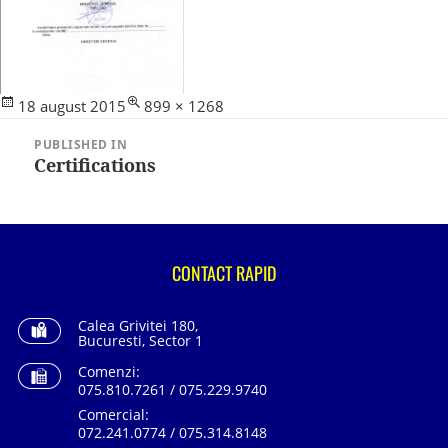
Posted
Full
18 august 2015
899 × 1268
Navigare
on
size
în
PUBLISHED IN
articole
Certifications
CONTACT RAPID
Calea Grivitei 180,
Bucuresti, Sector 1
Comenzi:
075.810.7261 / 075.229.9740
Comercial:
072.241.0774 / 075.314.8148