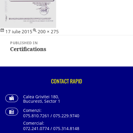
Posted
Full
17 iulie 2015
200 × 275
Navigare
on
size
în
PUBLISHED IN
articole
Certifications
CONTACT RAPID
Calea Grivitei 180,
Bucuresti, Sector 1
Comenzi:
075.810.7261 / 075.229.9740
Comercial:
072.241.0774 / 075.314.8148