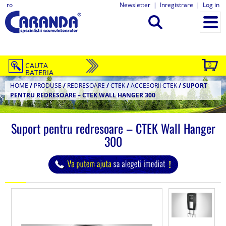
ro
Newsletter
|
Inregistrare
|
Log in
CAUTA
0
BATERIA
HOME
/
PRODUSE
/
REDRESOARE
/
CTEK
/
ACCESORII CTEK
/
SUPORT
PENTRU REDRESOARE – CTEK WALL HANGER 300
Suport pentru redresoare – CTEK Wall Hanger
300