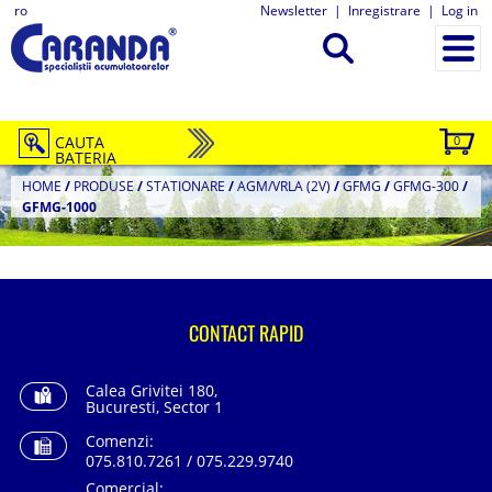
ro
Newsletter
|
Inregistrare
|
Log in
CAUTA
0
BATERIA
HOME
/
PRODUSE
/
STATIONARE
/
AGM/VRLA (2V)
/
GFMG
/
GFMG-300
/
GFMG-1000
CONTACT RAPID
Calea Grivitei 180,
Bucuresti, Sector 1
Comenzi:
075.810.7261 / 075.229.9740
Comercial: