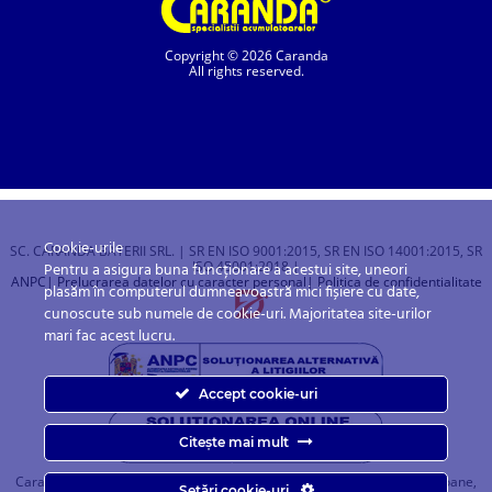
Copyright © 2026 Caranda
All rights reserved.
Cookie-urile
SC. CARANDA BATERII SRL. | SR EN ISO 9001:2015, SR EN ISO 14001:2015, SR
ISO 45001:2018 |
Pentru a asigura buna funcționare a acestui site, uneori
ANPC
| Prelucrarea datelor cu caracter personal
| Politica de confidentialitate
plasăm în computerul dumneavoastră mici fișiere cu date,
cunoscute sub numele de cookie-uri. Majoritatea site-urilor
mari fac acest lucru.
Accept cookie-uri
Citește mai mult
Caranda.ro este un magazin online cu baterii pentru automobile, camioane,
Setări cookie-uri