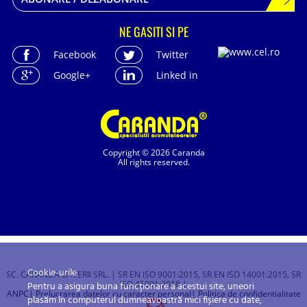
NE GASITI SI PE
Facebook
Twitter
Google+
Linked in
Copyright © 2026 Caranda
All rights reserved.
Cookie-urile
SC. CARANDA BATERII SRL. | SR EN ISO 9001:2015, SR EN ISO 14001:2015, SR
ISO 45001:2018 |
Pentru a asigura buna funcționare a acestui site, uneori
ANPC
| Prelucrarea datelor cu caracter personal
| Politica de confidentialitate
plasăm în computerul dumneavoastră mici fișiere cu date,