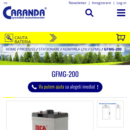
ro
Newsletter
|
Inregistrare
|
Log in
CAUTA
0
BATERIA
HOME
/
PRODUSE
/
STATIONARE
/
AGM/VRLA (2V)
/
GFMG
/
GFMG-200
GFMG-200