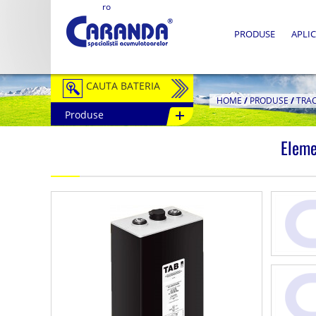
ro
PRODUSE
APLIC
CAUTA BATERIA
HOME
/
PRODUSE
/
TRA
Produse
Auto / Moto
Eleme
Tractiune
Semitractiune
Stationare
Redresoare
Accesorii Baterii
Fotovoltaice