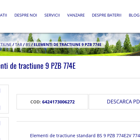
ATII
DESPRE NOI
SERVICII
VANZARE
DESPRE BATERII
BLOG
CTIUNE
/
TAB
/
BS
/
ELEMENTI DE TRACTIUNE 9 PZB 774E
nti de tractiune 9 PZB 774E
DESCARCA PD
COD:
6424173006272
Elementi de tractiune standard BS 9 PZB 774E2V 77