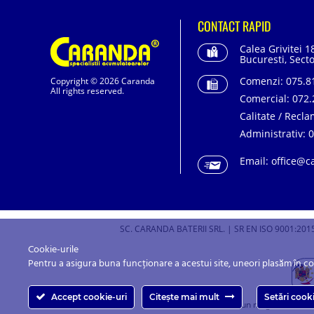
CONTACT RAPID
Calea Grivitei 1
Bucuresti, Secto
Comenzi:
075.81
Copyright © 2026 Caranda
All rights reserved.
Comercial:
072.
Calitate / Recla
Administrativ:
0
Email:
office@c
SC. CARANDA BATERII SRL. | SR EN ISO 9001:2015
Cookie-urile
Pentru a asigura buna funcționare a acestui site, uneori plasăm în c
Accept cookie-uri
Citește mai mult
Setări cook
Caranda.ro este un magazin online c