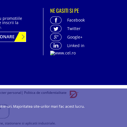
NE GASITI SI PE
cu promotiile
Facebook
 inscrii la
.
Twitter
BONARE
Google+
Linked in
acter personal
| Politica de confidentialitate
-uri. Majoritatea site-urilor mari fac acest lucru.
stationare si aplicatii industriale.