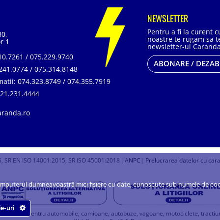
NEWSLETTER
Pentru a fi la curent 
80,
noastre te rugam sa te
r 1
newsletter-ul Caranda
0.7261 / 075.229.9740
ABONARE / DEZA
241.0774 / 075.314.8148
matii:
074.323.8749 / 074.355.7919
21.231.4444
aranda.ro
, SR EN ISO 14001:2015, SR ISO 45001:2018 |
ANPC
| Prelucrarea datelor cu car
omputerul dumneavoastră mici fișiere cu date, cunoscute sub numele de cookie
ie-uri
u baterii pentru automobile, camioane, autobuze, vagoane, motociclete, tractiune, 