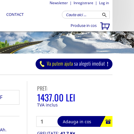
Newsletter
|
Inregistrare
|
Log in
CONTACT
Produse in cos
0
PRET:
1437.00 LEI
F
TVA inclus
Adauga in cos
4Ah.
GREUTATE:
42.7 Kg