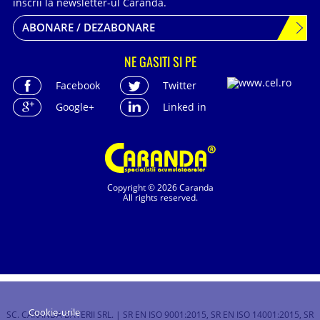
inscrii la newsletter-ul Caranda.
ABONARE / DEZABONARE
NE GASITI SI PE
Facebook
Twitter
Google+
Linked in
Copyright © 2026 Caranda
All rights reserved.
Cookie-urile
SC. CARANDA BATERII SRL. | SR EN ISO 9001:2015, SR EN ISO 14001:2015, SR