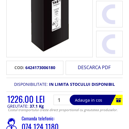
DESCARCA PDF
COD:
6424173006180
DISPONIBILITATE:
IN LIMITA STOCULUI DISPONIBIL
1226.00 LEI
Adauga in cos
GREUTATE:
37.1 Kg
Costul transportului creste direct proportional cu greutatea produselor.
Comanda telefonic:
074 124 1180