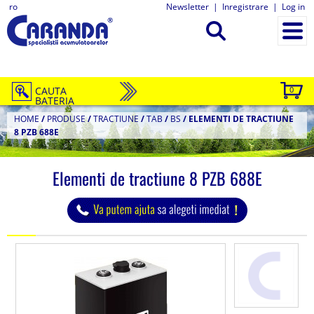
ro
Newsletter
|
Inregistrare
|
Log in
CAUTA
0
BATERIA
HOME
/
PRODUSE
/
TRACTIUNE
/
TAB
/
BS
/
ELEMENTI DE TRACTIUNE
8 PZB 688E
Elementi de tractiune 8 PZB 688E