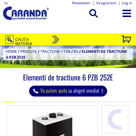
ro
Newsletter
|
Inregistrare
|
Log in
CAUTA
0
BATERIA
HOME
/
PRODUSE
/
TRACTIUNE
/
TAB
/
BS
/
ELEMENTI DE TRACTIUNE
6 PZB 252E
Elementi de tractiune 6 PZB 252E