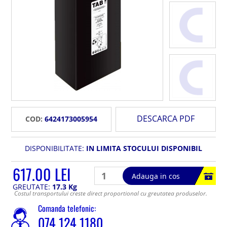
DESCARCA PDF
COD:
6424173005954
DISPONIBILITATE:
IN LIMITA STOCULUI DISPONIBIL
617.00 LEI
Adauga in cos
GREUTATE:
17.3 Kg
Costul transportului creste direct proportional cu greutatea produselor.
Comanda telefonic:
074 124 1180