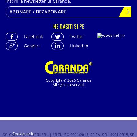
inscrii la newsletter-ul Caranda.
ABONARE / DEZABONARE
NE GASITI SI PE
Facebook
Twitter
Google+
Linked in
Copyright © 2026 Caranda
All rights reserved.
Cookie-urile
SC. CARANDA BATERII SRL. | SR EN ISO 9001:2015, SR EN ISO 14001:2015, SR