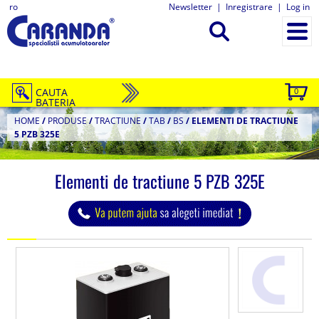
ro
Newsletter
|
Inregistrare
|
Log in
CAUTA
0
BATERIA
HOME
/
PRODUSE
/
TRACTIUNE
/
TAB
/
BS
/
ELEMENTI DE TRACTIUNE
5 PZB 325E
Elementi de tractiune 5 PZB 325E