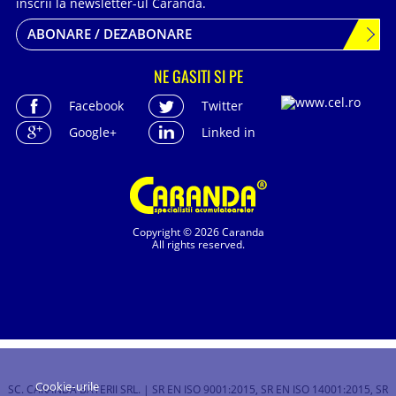
inscrii la newsletter-ul Caranda.
ABONARE / DEZABONARE
NE GASITI SI PE
Facebook
Twitter
Google+
Linked in
Copyright © 2026 Caranda
All rights reserved.
Cookie-urile
SC. CARANDA BATERII SRL. | SR EN ISO 9001:2015, SR EN ISO 14001:2015, SR