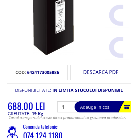
DESCARCA PDF
COD:
6424173005886
DISPONIBILITATE:
IN LIMITA STOCULUI DISPONIBIL
688.00 LEI
Adauga in cos
GREUTATE:
19 Kg
Costul transportului creste direct proportional cu greutatea produselor.
Comanda telefonic:
074 124 1180