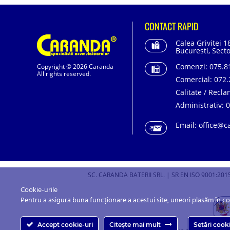
CONTACT RAPID
Calea Grivitei 1
Bucuresti, Secto
Comenzi:
075.81
Copyright © 2026 Caranda
All rights reserved.
Comercial:
072.
Calitate / Recla
Administrativ:
0
Email:
office@c
SC. CARANDA BATERII SRL. | SR EN ISO 9001:2015
Cookie-urile
Pentru a asigura buna funcționare a acestui site, uneori plasăm în c
Accept cookie-uri
Citește mai mult
Setări cook