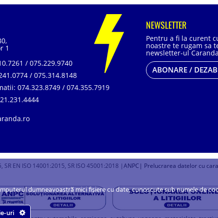
NEWSLETTER
Pentru a fi la curent 
80,
noastre te rugam sa te
r 1
newsletter-ul Caranda
0.7261 / 075.229.9740
ABONARE / DEZA
241.0774 / 075.314.8148
matii:
074.323.8749 / 074.355.7919
21.231.4444
aranda.ro
, SR EN ISO 14001:2015, SR ISO 45001:2018 |
ANPC
| Prelucrarea datelor cu car
omputerul dumneavoastră mici fișiere cu date, cunoscute sub numele de cookie
ie-uri