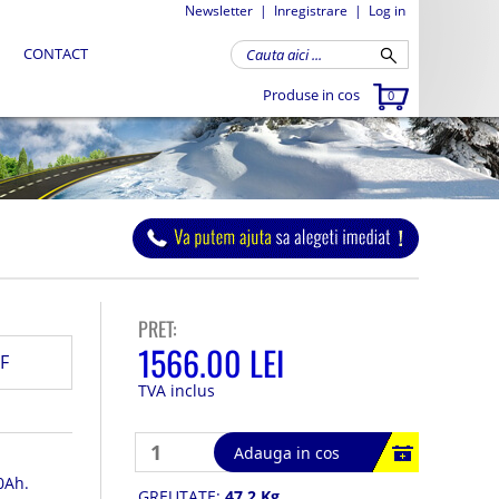
Newsletter
|
Inregistrare
|
Log in
CONTACT
Produse in cos
0
PRET:
1566.00 LEI
F
TVA inclus
Adauga in cos
0Ah.
GREUTATE:
47.2 Kg