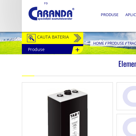
ro
PRODUSE
APLIC
CAUTA BATERIA
HOME
/
PRODUSE
/
TRA
Produse
Auto / Moto
Elemen
Tractiune
Semitractiune
Stationare
Redresoare
Accesorii Baterii
Fotovoltaice