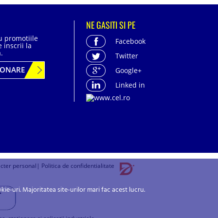
NE GASITI SI PE
cu promotiile
Facebook
 inscrii la
.
Twitter
BONARE
Google+
Linked in
acter personal
| Politica de confidentialitate
-uri. Majoritatea site-urilor mari fac acest lucru.