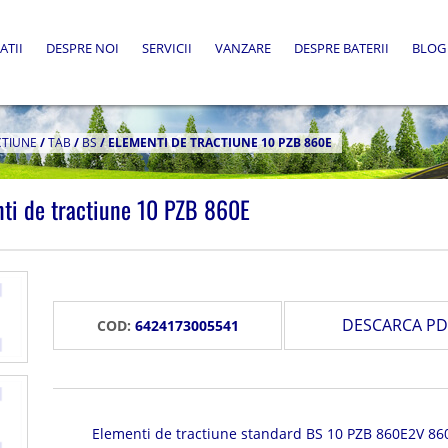
ATII
DESPRE NOI
SERVICII
VANZARE
DESPRE BATERII
BLOG
CTIUNE
/
TAB
/
BS
/
ELEMENTI DE TRACTIUNE 10 PZB 860E
ti de tractiune 10 PZB 860E
DESCARCA PD
COD:
6424173005541
Elementi de tractiune standard BS 10 PZB 860E2V 86