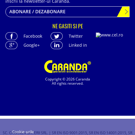
inscrii la newsletter-ul Caranda.
ABONARE / DEZABONARE
NE GASITI SI PE
Facebook
Twitter
Google+
Linked in
Copyright © 2026 Caranda
All rights reserved.
Cookie-urile
SC. CARANDA BATERII SRL. | SR EN ISO 9001:2015, SR EN ISO 14001:2015, SR