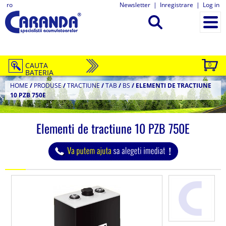
ro
Newsletter
|
Inregistrare
|
Log in
CAUTA
0
BATERIA
HOME
/
PRODUSE
/
TRACTIUNE
/
TAB
/
BS
/
ELEMENTI DE TRACTIUNE
10 PZB 750E
Elementi de tractiune 10 PZB 750E