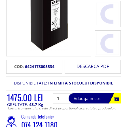
DESCARCA PDF
COD:
6424173005534
DISPONIBILITATE:
IN LIMITA STOCULUI DISPONIBIL
1475.00 LEI
Adauga in cos
GREUTATE:
43.7 Kg
Costul transportului creste direct proportional cu greutatea produselor.
Comanda telefonic:
074 124 1180