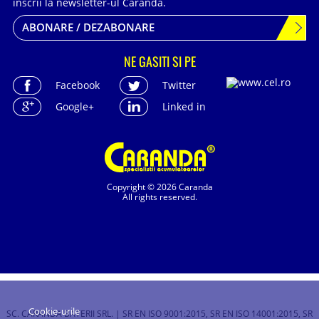
inscrii la newsletter-ul Caranda.
ABONARE / DEZABONARE
NE GASITI SI PE
Facebook
Twitter
Google+
Linked in
Copyright © 2026 Caranda
All rights reserved.
Cookie-urile
SC. CARANDA BATERII SRL. | SR EN ISO 9001:2015, SR EN ISO 14001:2015, SR