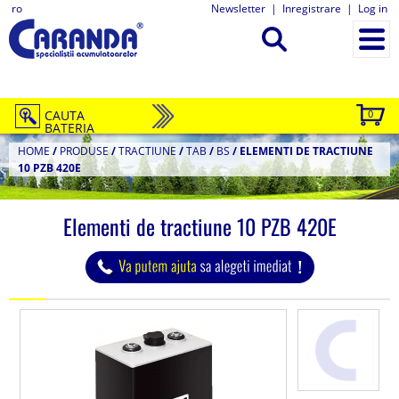
ro
Newsletter
|
Inregistrare
|
Log in
CAUTA
0
BATERIA
HOME
/
PRODUSE
/
TRACTIUNE
/
TAB
/
BS
/
ELEMENTI DE TRACTIUNE
10 PZB 420E
Elementi de tractiune 10 PZB 420E