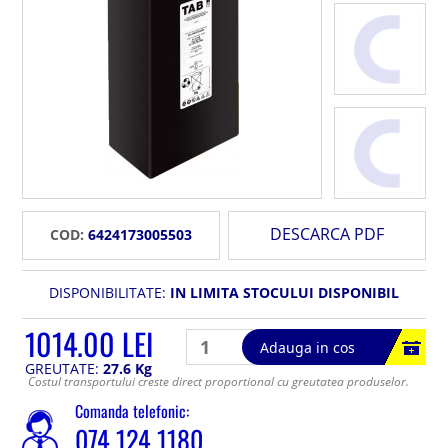
DESCARCA PDF
COD:
6424173005503
DISPONIBILITATE:
IN LIMITA STOCULUI DISPONIBIL
1014.00 LEI
Adauga in cos
GREUTATE:
27.6 Kg
Costul transportului creste direct proportional cu greutatea produselor.
Comanda telefonic:
074 124 1180