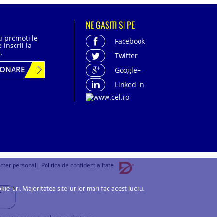
NE GASITI SI PE
cu promotiile
Facebook
 inscrii la
.
Twitter
BONARE
Google+
Linked in
acter personal
| Politica de confidentialitate
-uri. Majoritatea site-urilor mari fac acest lucru.