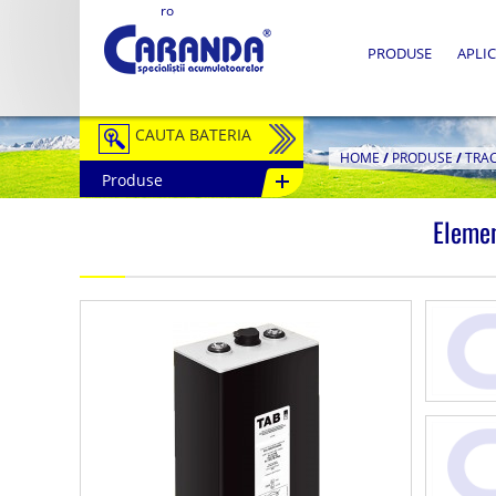
ro
PRODUSE
APLIC
CAUTA BATERIA
HOME
/
PRODUSE
/
TRA
Produse
Auto / Moto
Elemen
Tractiune
Semitractiune
Stationare
Redresoare
Accesorii Baterii
Fotovoltaice