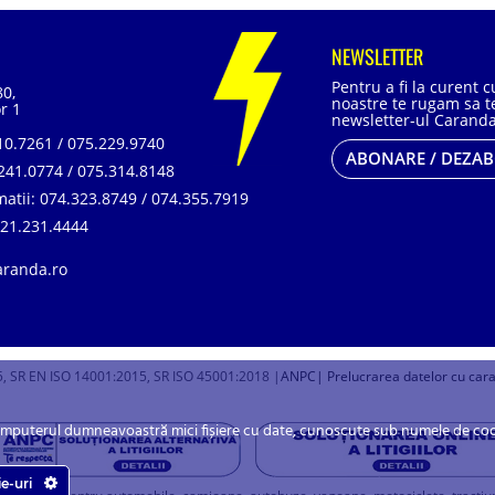
NEWSLETTER
Pentru a fi la curent 
80,
noastre te rugam sa te
r 1
newsletter-ul Caranda
0.7261 / 075.229.9740
ABONARE / DEZA
241.0774 / 075.314.8148
matii:
074.323.8749 / 074.355.7919
21.231.4444
aranda.ro
, SR EN ISO 14001:2015, SR ISO 45001:2018 |
ANPC
| Prelucrarea datelor cu car
omputerul dumneavoastră mici fișiere cu date, cunoscute sub numele de cookie
ie-uri