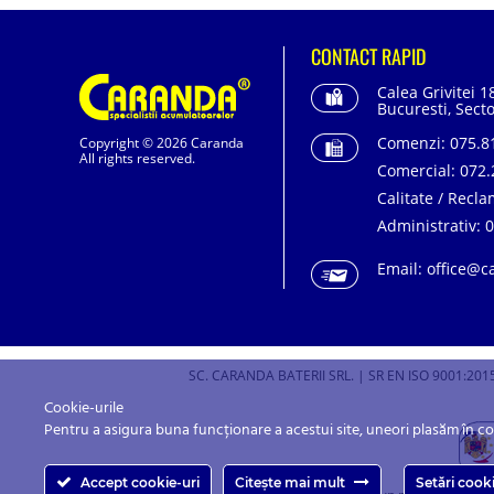
CONTACT RAPID
Calea Grivitei 1
Bucuresti, Secto
Comenzi:
075.81
Copyright © 2026 Caranda
All rights reserved.
Comercial:
072.
Calitate / Recla
Administrativ:
0
Email:
office@c
SC. CARANDA BATERII SRL. | SR EN ISO 9001:2015
Cookie-urile
Pentru a asigura buna funcționare a acestui site, uneori plasăm în c
Accept cookie-uri
Citește mai mult
Setări cook