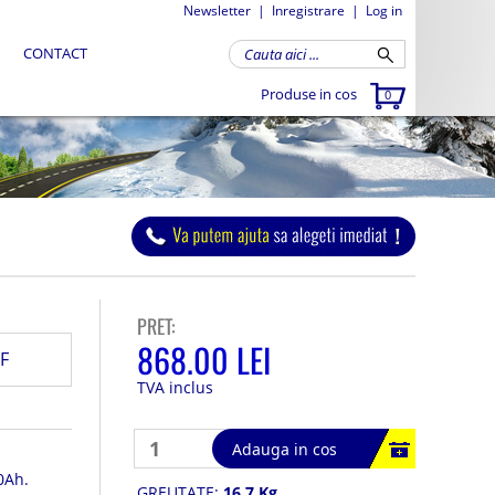
Newsletter
|
Inregistrare
|
Log in
CONTACT
Produse in cos
0
PRET:
868.00 LEI
F
TVA inclus
Adauga in cos
0Ah.
GREUTATE:
16.7 Kg