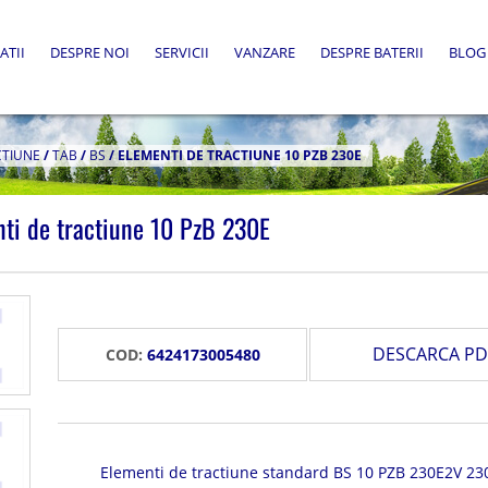
ATII
DESPRE NOI
SERVICII
VANZARE
DESPRE BATERII
BLOG
CTIUNE
/
TAB
/
BS
/
ELEMENTI DE TRACTIUNE 10 PZB 230E
ti de tractiune 10 PzB 230E
DESCARCA PD
COD:
6424173005480
Elementi de tractiune standard BS 10 PZB 230E2V 23