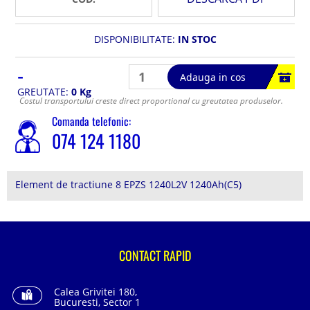
DISPONIBILITATE:
IN STOC
-
Adauga in cos
GREUTATE:
0 Kg
Costul transportului creste direct proportional cu greutatea produselor.
Comanda telefonic:
074 124 1180
Element de tractiune 8 EPZS 1240L2V 1240Ah(C5)
CONTACT RAPID
Calea Grivitei 180,
Bucuresti, Sector 1