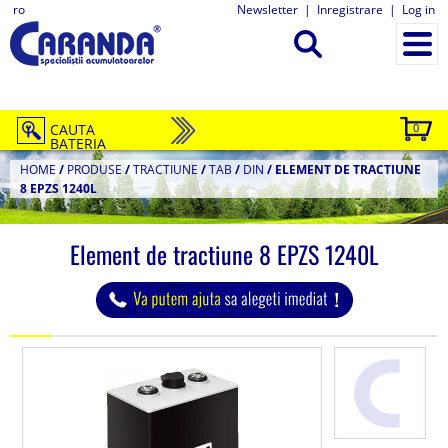
ro
Newsletter
|
Inregistrare
|
Log in
CAUTA
0
BATERIA
HOME
/
PRODUSE
/
TRACTIUNE
/
TAB
/
DIN
/
ELEMENT DE TRACTIUNE
8 EPZS 1240L
Element de tractiune 8 EPZS 1240L