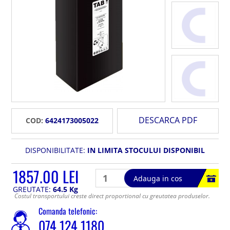
DESCARCA PDF
COD:
6424173005022
DISPONIBILITATE:
IN LIMITA STOCULUI DISPONIBIL
1857.00 LEI
Adauga in cos
GREUTATE:
64.5 Kg
Costul transportului creste direct proportional cu greutatea produselor.
Comanda telefonic:
074 124 1180