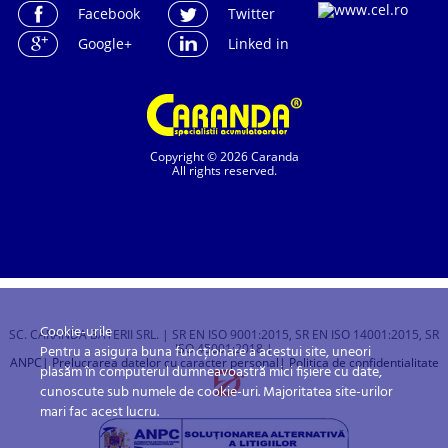
Facebook
Twitter
Google+
Linked in
Copyright © 2026 Caranda
All rights reserved.
Cookie-urile
SC. CARANDA BATERII SRL. | SR EN ISO 9001:2015, SR EN ISO 14001:2015, SR
ISO 45001:2018 |
Pentru a asigura buna funcționare a acestui site, uneori
ANPC
| Prelucrarea datelor cu caracter personal
| Politica de confidentialitate
plasăm în computerul dumneavoastră mici fișiere cu date,
cunoscute sub numele de cookie-uri. Majoritatea site-urilor
mari fac acest lucru.