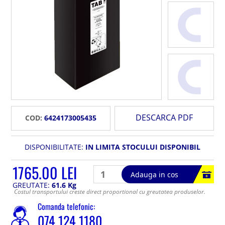
DESCARCA PDF
COD:
6424173005435
DISPONIBILITATE:
IN LIMITA STOCULUI DISPONIBIL
1765.00 LEI
Adauga in cos
GREUTATE:
61.6 Kg
Costul transportului creste direct proportional cu greutatea produselor.
Comanda telefonic:
074 124 1180