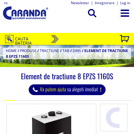
ro
Newsletter
|
Inregistrare
|
Log in
CAUTA
0
BATERIA
HOME
/
PRODUSE
/
TRACTIUNE
/
TAB
/
DINS
/
ELEMENT DE TRACTIUNE
8 EPZS 1160S
Element de tractiune 8 EPZS 1160S