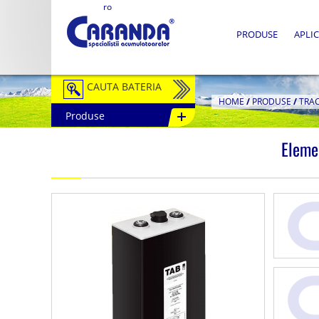
ro
PRODUSE
APLIC
CAUTA BATERIA
HOME
/
PRODUSE
/
TRA
Produse
Auto / Moto
Eleme
Tractiune
Semitractiune
Stationare
Redresoare
Accesorii Baterii
Fotovoltaice