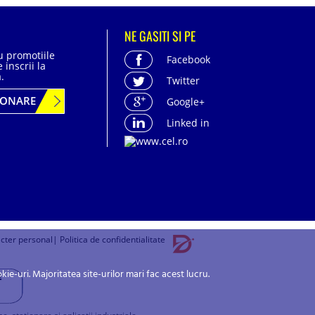
NE GASITI SI PE
cu promotiile
Facebook
 inscrii la
.
Twitter
BONARE
Google+
Linked in
acter personal
| Politica de confidentialitate
-uri. Majoritatea site-urilor mari fac acest lucru.