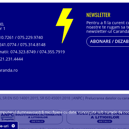
NEWSLETTER
Pentru a fi la curent 
80,
noastre te rugam sa te
r 1
newsletter-ul Caranda
0.7261 / 075.229.9740
ABONARE / DEZA
241.0774 / 075.314.8148
matii:
074.323.8749 / 074.355.7919
21.231.4444
aranda.ro
, SR EN ISO 14001:2015, SR ISO 45001:2018 |
ANPC
| Prelucrarea datelor cu car
omputerul dumneavoastră mici fișiere cu date, cunoscute sub numele de cookie
ie-uri