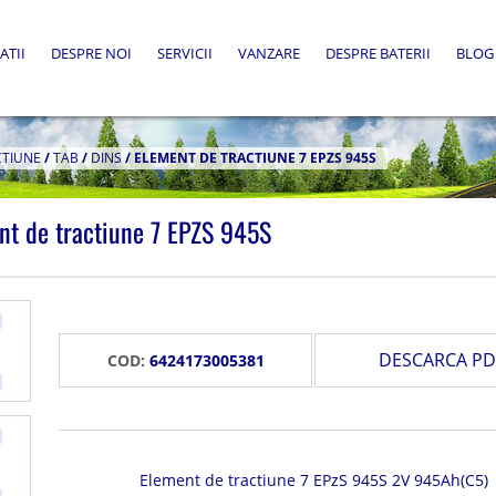
ATII
DESPRE NOI
SERVICII
VANZARE
DESPRE BATERII
BLOG
CTIUNE
/
TAB
/
DINS
/
ELEMENT DE TRACTIUNE 7 EPZS 945S
nt de tractiune 7 EPZS 945S
DESCARCA PD
COD:
6424173005381
Element de tractiune 7 EPzS 945S 2V 945Ah(C5)