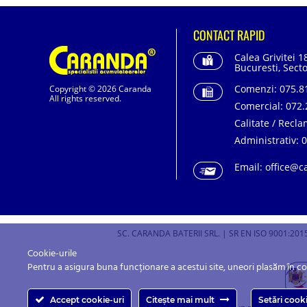
CONTACT RAPID
Calea Grivitei 1
Bucuresti, Secto
Comenzi:
075.81
Copyright © 2026 Caranda
All rights reserved.
Comercial:
072.
Calitate / Recla
Administrativ:
0
Email:
office@c
SC. CARANDA BATERII SRL. | SR EN ISO 9001:2015
Cookie-urile
Pentru a asigura buna funcționare a acestui site, uneori plasăm în c
Accept cookie-uri
Citește mai mult
Setări cook