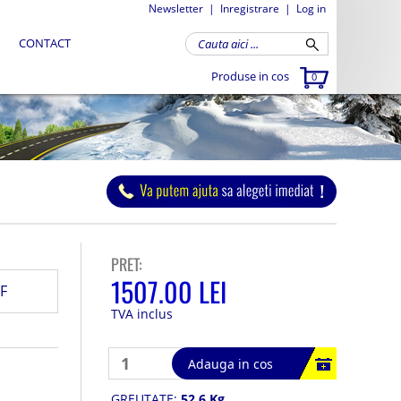
Newsletter
|
Inregistrare
|
Log in
CONTACT
Produse in cos
0
PRET:
1507.00 LEI
F
TVA inclus
Adauga in cos
GREUTATE:
52.6 Kg