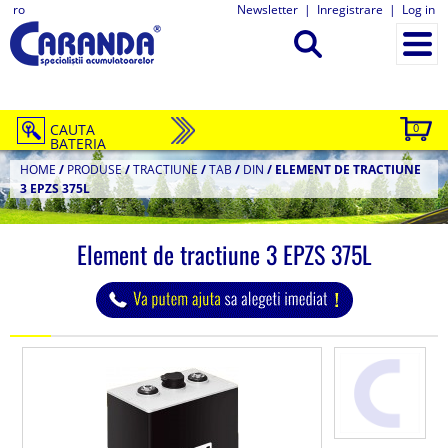
ro
Newsletter
|
Inregistrare
|
Log in
CAUTA
0
BATERIA
HOME
/
PRODUSE
/
TRACTIUNE
/
TAB
/
DIN
/
ELEMENT DE TRACTIUNE
3 EPZS 375L
Element de tractiune 3 EPZS 375L