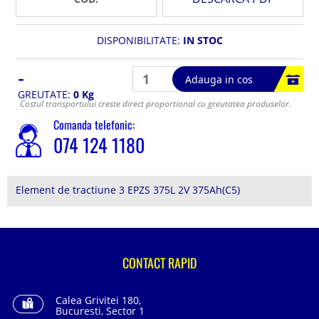
DISPONIBILITATE:
IN STOC
-
Adauga in cos
GREUTATE:
0 Kg
Costul transportului creste direct proportional cu greutatea produselor.
Comanda telefonic:
074 124 1180
Element de tractiune 3 EPZS 375L 2V 375Ah(C5)
CONTACT RAPID
Calea Grivitei 180,
Bucuresti, Sector 1