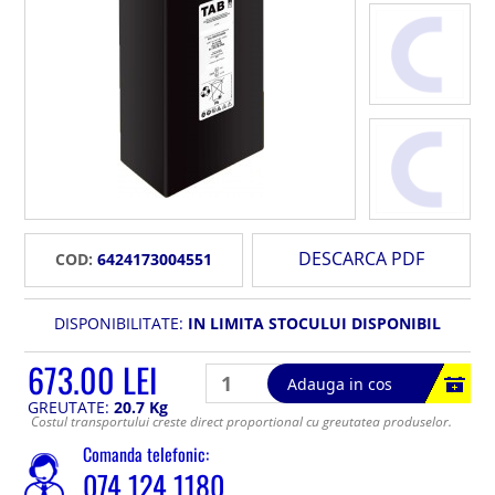
DESCARCA PDF
COD:
6424173004551
DISPONIBILITATE:
IN LIMITA STOCULUI DISPONIBIL
673.00 LEI
Adauga in cos
GREUTATE:
20.7 Kg
Costul transportului creste direct proportional cu greutatea produselor.
Comanda telefonic:
074 124 1180