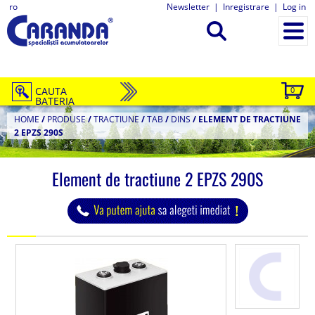
ro
Newsletter
|
Inregistrare
|
Log in
CAUTA
0
BATERIA
HOME
/
PRODUSE
/
TRACTIUNE
/
TAB
/
DINS
/
ELEMENT DE TRACTIUNE
2 EPZS 290S
Element de tractiune 2 EPZS 290S