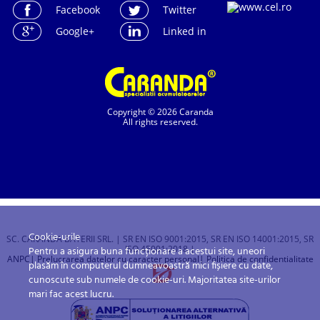
Facebook
Twitter
Google+
Linked in
Copyright © 2026 Caranda
All rights reserved.
Cookie-urile
SC. CARANDA BATERII SRL. | SR EN ISO 9001:2015, SR EN ISO 14001:2015, SR
ISO 45001:2018 |
Pentru a asigura buna funcționare a acestui site, uneori
ANPC
| Prelucrarea datelor cu caracter personal
| Politica de confidentialitate
plasăm în computerul dumneavoastră mici fișiere cu date,
cunoscute sub numele de cookie-uri. Majoritatea site-urilor
mari fac acest lucru.