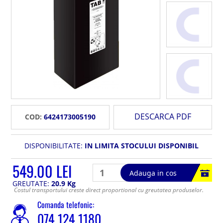
DESCARCA PDF
COD:
6424173005190
DISPONIBILITATE:
IN LIMITA STOCULUI DISPONIBIL
549.00 LEI
Adauga in cos
GREUTATE:
20.9 Kg
Costul transportului creste direct proportional cu greutatea produselor.
Comanda telefonic:
074 124 1180