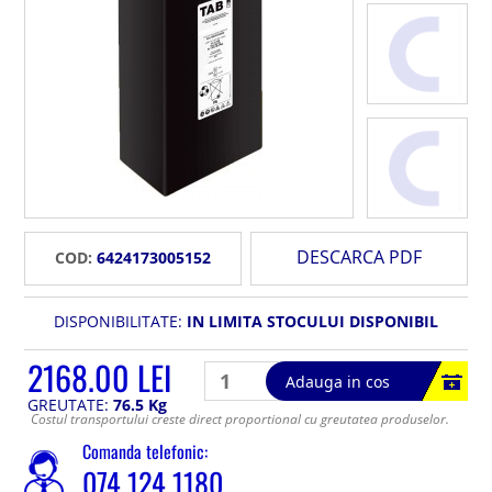
DESCARCA PDF
COD:
6424173005152
DISPONIBILITATE:
IN LIMITA STOCULUI DISPONIBIL
2168.00 LEI
Adauga in cos
GREUTATE:
76.5 Kg
Costul transportului creste direct proportional cu greutatea produselor.
Comanda telefonic:
074 124 1180