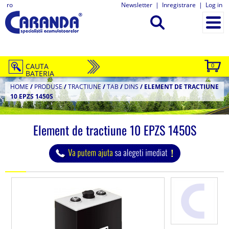
ro
Newsletter
|
Inregistrare
|
Log in
CAUTA
0
BATERIA
HOME
/
PRODUSE
/
TRACTIUNE
/
TAB
/
DINS
/
ELEMENT DE TRACTIUNE
10 EPZS 1450S
Element de tractiune 10 EPZS 1450S