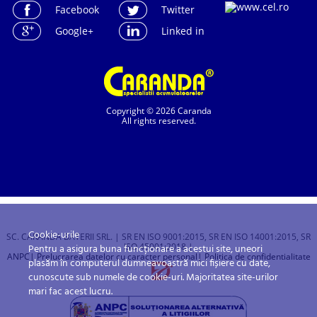
Facebook
Twitter
Google+
Linked in
Copyright © 2026 Caranda
All rights reserved.
Cookie-urile
SC. CARANDA BATERII SRL. | SR EN ISO 9001:2015, SR EN ISO 14001:2015, SR
ISO 45001:2018 |
Pentru a asigura buna funcționare a acestui site, uneori
ANPC
| Prelucrarea datelor cu caracter personal
| Politica de confidentialitate
plasăm în computerul dumneavoastră mici fișiere cu date,
cunoscute sub numele de cookie-uri. Majoritatea site-urilor
mari fac acest lucru.