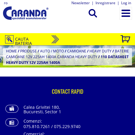
ro
Newsletter
|
Inregistrare
|
Log in
CAUTA
0
BATERIA
HOME
/
PRODUSE
/
AUTO / MOTO
/
CAMIOANE
/
HEAVY DUTY
/
BATERIE
CAMIOANE 12V 225AH 1400A CARANDA HEAVY DUTY
/
110 DATASHEET
HEAVY DUTY 12V 225AH 1400A
CONTACT RAPID
Calea Grivitei 180,
Bucuresti, Sector 1
Comenzi:
075.810.7261 / 075.229.9740
Comercial: