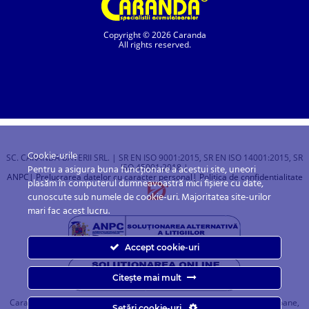
Copyright © 2026 Caranda
All rights reserved.
Cookie-urile
SC. CARANDA BATERII SRL. | SR EN ISO 9001:2015, SR EN ISO 14001:2015, SR
ISO 45001:2018 |
Pentru a asigura buna funcționare a acestui site, uneori
ANPC
| Prelucrarea datelor cu caracter personal
| Politica de confidentialitate
plasăm în computerul dumneavoastră mici fișiere cu date,
cunoscute sub numele de cookie-uri. Majoritatea site-urilor
mari fac acest lucru.
Accept cookie-uri
Citește mai mult
Caranda.ro este un magazin online cu baterii pentru automobile, camioane,
Setări cookie-uri