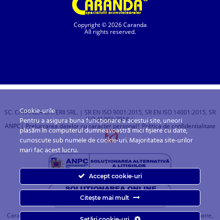
Copyright © 2026 Caranda
All rights reserved.
Cookie-urile
SC. CARANDA BATERII SRL. | SR EN ISO 9001:2015, SR EN ISO 14001:2015, SR
ISO 45001:2018 |
Pentru a asigura buna funcționare a acestui site, uneori
ANPC
| Prelucrarea datelor cu caracter personal
| Politica de confidentialitate
plasăm în computerul dumneavoastră mici fișiere cu date,
cunoscute sub numele de cookie-uri. Majoritatea site-urilor
mari fac acest lucru.
Accept cookie-uri
Citește mai mult
Caranda.ro este un magazin online cu baterii pentru automobile, camioane,
Setări cookie-uri