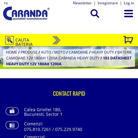
ro
Newsletter
|
Inregistrare
|
Log in
CAUTA
0
BATERIA
HOME
/
PRODUSE
/
AUTO / MOTO
/
CAMIOANE
/
HEAVY DUTY
/
BATERIE
CAMIOANE 12V 180AH 1200A CARANDA HEAVY DUTY
/
103 DATASHEET
HEAVY DUTY 12V 180AH 1200A
CONTACT RAPID
Calea Grivitei 180,
Bucuresti, Sector 1
Comenzi:
075.810.7261 / 075.229.9740
Comercial: