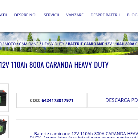
ATII
DESPRE NOI
SERVICII
VANZARE
DESPRE BATERII
BLOG
O / MOTO
/
CAMIOANE
/
HEAVY DUTY
/
BATERIE CAMIOANE 12V 110AH 800A 
e 12V 110Ah 800A CARANDA HEAVY DUTY
DESCARCA PD
COD:
6424173017971
Baterie camioane 12V 110Ah 800A CARANDA HEAV
DUTY. Acumulator fara intretinere pentru pentru uti