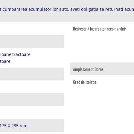
 cumpararea acumulatorilor auto, aveti obligatia sa returnati acum
Redresor / incarcator recomandat:
ioane,tractoare
atoare
Amplasament Borne:
Grad de izolatie:
 175 X 235 mm