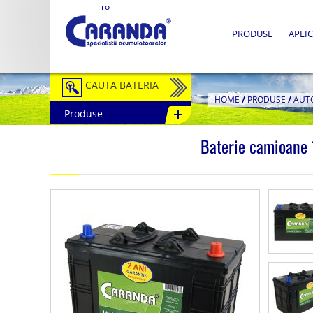
ro
PRODUSE
APLIC
CAUTA BATERIA
HOME
/
PRODUSE
/
AUT
Produse
Auto / Moto
Baterie camioan
Tractiune
Semitractiune
Stationare
Redresoare
Accesorii Baterii
Fotovoltaice