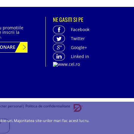
NE GASITI SI PE
cu promotiile
Facebook
 inscrii la
.
Twitter
BONARE
Google+
Linked in
acter personal
| Politica de confidentialitate
-uri. Majoritatea site-urilor mari fac acest lucru.