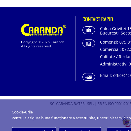
CONTACT RAPID
Calea Grivitei 1
Bucuresti, Secto
Comenzi:
075.81
Copyright © 2026 Caranda
All rights reserved.
Comercial:
072.
Calitate / Recla
Administrativ:
0
Email:
office@c
SC. CARANDA BATERII SRL. | SR EN ISO 9001:2015
Cookie-urile
Pentru a asigura buna funcționare a acestui site, uneori plasăm în c