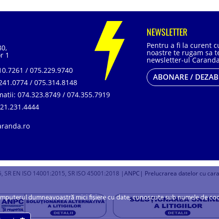
NEWSLETTER
Pentru a fi la curent 
80,
noastre te rugam sa te
r 1
newsletter-ul Caranda
0.7261 / 075.229.9740
ABONARE / DEZA
241.0774 / 075.314.8148
matii:
074.323.8749 / 074.355.7919
21.231.4444
aranda.ro
, SR EN ISO 14001:2015, SR ISO 45001:2018 |
ANPC
| Prelucrarea datelor cu car
omputerul dumneavoastră mici fișiere cu date, cunoscute sub numele de cookie