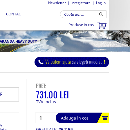
Newsletter
|
Inregistrare
|
Log in
CONTACT
Produse in cos
0
CARANDA HEAVY DUTY
PRET:
731.00 LEI
F
TVA inclus
Adauga in cos
Y
GREUTATE:
26.7 Kg
laje