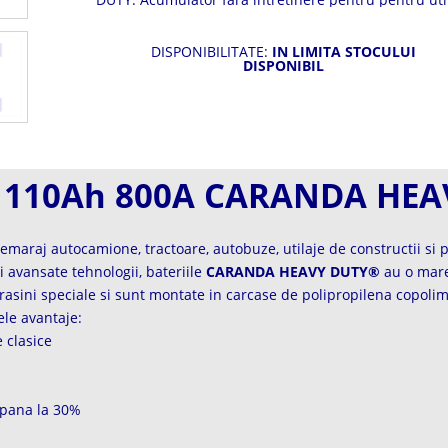
agricole, utilaje industriale si grupuri electrogen
DISPONIBILITATE:
IN LIMITA STOCULUI
DISPONIBIL
V 110Ah 800A CARANDA HE
maraj autocamione, tractoare, autobuze, utilaje de constructii si 
ai avansate tehnologii, bateriile
CARANDA HEAVY DUTY®
au o mare 
 rasini speciale si sunt montate in carcase de polipropilena copolim
le avantaje:
 clasice
 pana la 30%