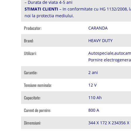
– Durata de viata 4-5 ani
STIMATI CLIENTI
– In conformitate cu HG 1132/2008, la
noi la protectia mediului.
Producator:
CARANDA
Brand:
HEAVY DUTY
Utilizari:
Autospeciale,autocam
Pornire electrogener
Garantie:
2 ani
Tensiune nominala:
12 V
Capacitate:
110 Ah
Curent de pornire:
800 A
Dimensiuni:
344 X 172 X 234356 X