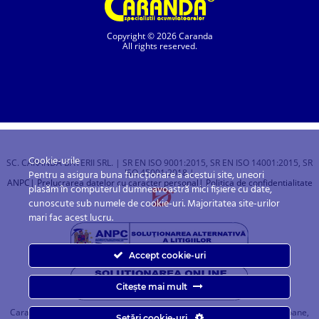
Copyright © 2026 Caranda
All rights reserved.
Cookie-urile
SC. CARANDA BATERII SRL. | SR EN ISO 9001:2015, SR EN ISO 14001:2015, SR
ISO 45001:2018 |
Pentru a asigura buna funcționare a acestui site, uneori
ANPC
| Prelucrarea datelor cu caracter personal
| Politica de confidentialitate
plasăm în computerul dumneavoastră mici fișiere cu date,
cunoscute sub numele de cookie-uri. Majoritatea site-urilor
mari fac acest lucru.
Accept cookie-uri
Citește mai mult
Caranda.ro este un magazin online cu baterii pentru automobile, camioane,
Setări cookie-uri