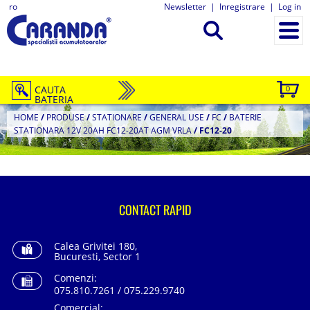
ro
Newsletter
|
Inregistrare
|
Log in
CAUTA
0
BATERIA
HOME
/
PRODUSE
/
STATIONARE
/
GENERAL USE
/
FC
/
BATERIE
STATIONARA 12V 20AH FC12-20AT AGM VRLA
/
FC12-20
CONTACT RAPID
Calea Grivitei 180,
Bucuresti, Sector 1
Comenzi:
075.810.7261 / 075.229.9740
Comercial: