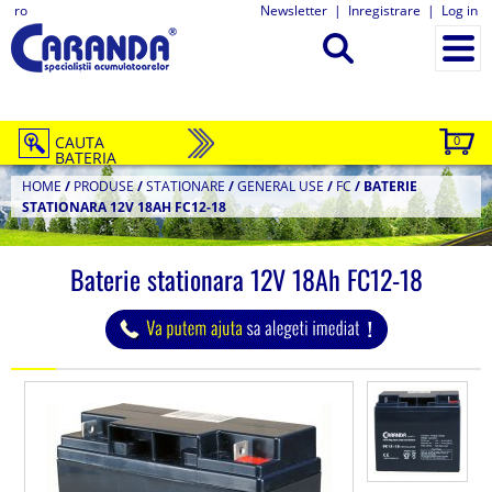
ro
Newsletter
|
Inregistrare
|
Log in
CAUTA
0
BATERIA
HOME
/
PRODUSE
/
STATIONARE
/
GENERAL USE
/
FC
/
BATERIE
STATIONARA 12V 18AH FC12-18
Baterie stationara 12V 18Ah FC12-18