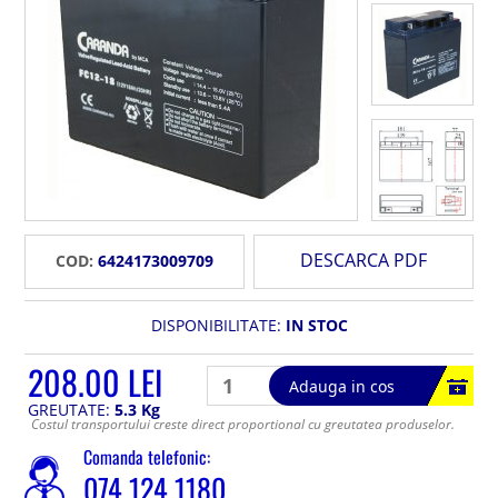
DESCARCA PDF
COD:
6424173009709
DISPONIBILITATE:
IN STOC
208.00 LEI
Adauga in cos
GREUTATE:
5.3 Kg
Costul transportului creste direct proportional cu greutatea produselor.
Comanda telefonic:
074 124 1180