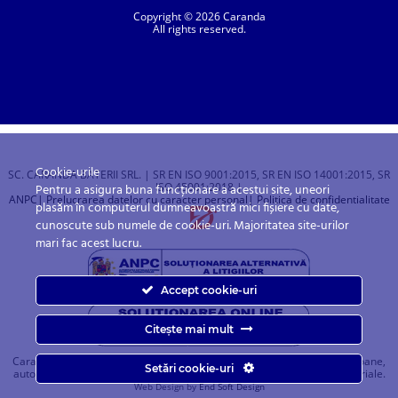
Copyright © 2026 Caranda
All rights reserved.
Cookie-urile
SC. CARANDA BATERII SRL. | SR EN ISO 9001:2015, SR EN ISO 14001:2015, SR
ISO 45001:2018 |
Pentru a asigura buna funcționare a acestui site, uneori
ANPC
| Prelucrarea datelor cu caracter personal
| Politica de confidentialitate
plasăm în computerul dumneavoastră mici fișiere cu date,
cunoscute sub numele de cookie-uri. Majoritatea site-urilor
mari fac acest lucru.
Accept cookie-uri
Citește mai mult
Caranda.ro este un magazin online cu baterii pentru automobile, camioane,
Setări cookie-uri
autobuze, vagoane, motociclete, tractiune, stationare si aplicatii industriale.
Web Design by
End Soft Design