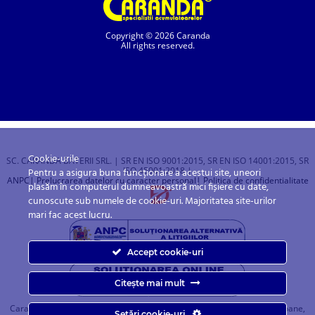
Copyright © 2026 Caranda
All rights reserved.
Cookie-urile
SC. CARANDA BATERII SRL. | SR EN ISO 9001:2015, SR EN ISO 14001:2015, SR
ISO 45001:2018 |
Pentru a asigura buna funcționare a acestui site, uneori
ANPC
| Prelucrarea datelor cu caracter personal
| Politica de confidentialitate
plasăm în computerul dumneavoastră mici fișiere cu date,
cunoscute sub numele de cookie-uri. Majoritatea site-urilor
mari fac acest lucru.
Accept cookie-uri
Citește mai mult
Caranda.ro este un magazin online cu baterii pentru automobile, camioane,
Setări cookie-uri