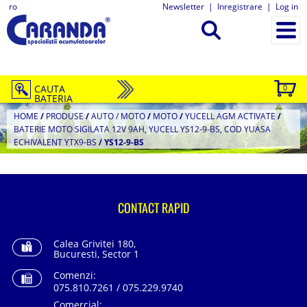
ro
Newsletter
|
Inregistrare
|
Log in
CAUTA
0
BATERIA
HOME
/
PRODUSE
/
AUTO / MOTO
/
MOTO
/
YUCELL AGM ACTIVATE
/
BATERIE MOTO SIGILATA 12V 9AH, YUCELL YS12-9-BS, COD YUASA
ECHIVALENT YTX9-BS
/
YS12-9-BS
CONTACT RAPID
Calea Grivitei 180,
Bucuresti, Sector 1
Comenzi:
075.810.7261 / 075.229.9740
Comercial: