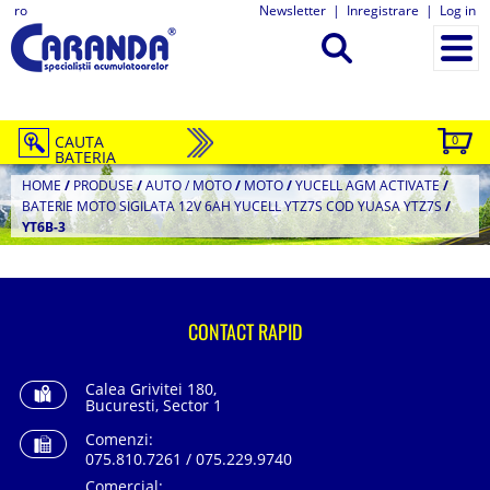
ro
Newsletter
|
Inregistrare
|
Log in
CAUTA
0
BATERIA
HOME
/
PRODUSE
/
AUTO / MOTO
/
MOTO
/
YUCELL AGM ACTIVATE
/
BATERIE MOTO SIGILATA 12V 6AH YUCELL YTZ7S COD YUASA YTZ7S
/
YT6B-3
CONTACT RAPID
Calea Grivitei 180,
Bucuresti, Sector 1
Comenzi:
075.810.7261 / 075.229.9740
Comercial: