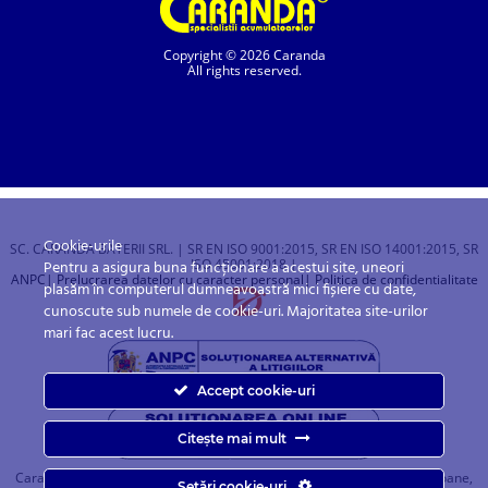
Copyright © 2026 Caranda
All rights reserved.
Cookie-urile
SC. CARANDA BATERII SRL. | SR EN ISO 9001:2015, SR EN ISO 14001:2015, SR
ISO 45001:2018 |
Pentru a asigura buna funcționare a acestui site, uneori
ANPC
| Prelucrarea datelor cu caracter personal
| Politica de confidentialitate
plasăm în computerul dumneavoastră mici fișiere cu date,
cunoscute sub numele de cookie-uri. Majoritatea site-urilor
mari fac acest lucru.
Accept cookie-uri
Citește mai mult
Caranda.ro este un magazin online cu baterii pentru automobile, camioane,
Setări cookie-uri