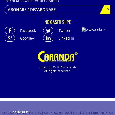
inscrii la newsletter-ul Caranda.
ABONARE / DEZABONARE
NE GASITI SI PE
Facebook
Twitter
Google+
Linked in
Copyright © 2026 Caranda
All rights reserved.
Cookie-urile
SC. CARANDA BATERII SRL. | SR EN ISO 9001:2015, SR EN ISO 14001:2015, SR