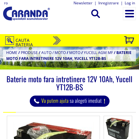
ro
Newsletter
|
Inregistrare
|
Log in
CAUTA
0
BATERIA
HOME
/
PRODUSE
/
AUTO / MOTO
/
MOTO
/
YUCELL AGM MF
/
BATERIE
MOTO FARA INTRETINERE 12V 10AH, YUCELL YT12B-BS
Baterie moto fara intretinere 12V 10Ah, Yucell
YT12B-BS