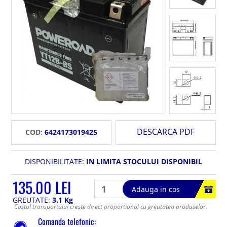
DESCARCA PDF
COD:
6424173019425
DISPONIBILITATE:
IN LIMITA STOCULUI DISPONIBIL
135.00 LEI
Adauga in cos
GREUTATE:
3.1 Kg
Costul transportului creste direct proportional cu greutatea produselor.
Comanda telefonic: