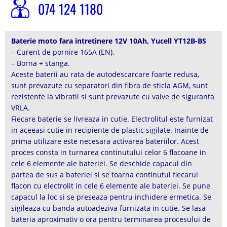
074 124 1180
Baterie moto fara intretinere 12V 10Ah, Yucell YT12B-BS
– Curent de pornire 165A (EN).
– Borna + stanga.
Aceste baterii au rata de autodescarcare foarte redusa,
sunt prevazute cu separatori din fibra de sticla AGM, sunt
rezistente la vibratii si sunt prevazute cu valve de siguranta
VRLA.
Fiecare baterie se livreaza in cutie. Electrolitul este furnizat
in aceeasi cutie in recipiente de plastic sigilate. Inainte de
prima utilizare este necesara activarea bateriilor. Acest
proces consta in turnarea continutului celor 6 flacoane in
cele 6 elemente ale bateriei. Se deschide capacul din
partea de sus a bateriei si se toarna continutul fiecarui
flacon cu electrolit in cele 6 elemente ale bateriei. Se pune
capacul la loc si se preseaza pentru inchidere ermetica. Se
sigileaza cu banda autoadeziva furnizata in cutie. Se lasa
bateria aproximativ o ora pentru terminarea procesului de