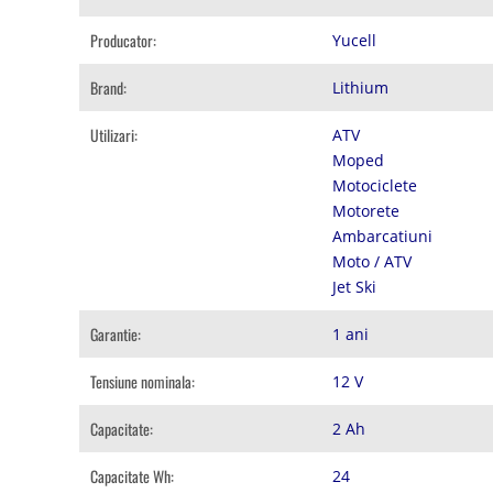
Producator:
Yucell
Brand:
Lithium
Utilizari:
ATV
Moped
Motociclete
Motorete
Ambarcatiuni
Moto / ATV
Jet Ski
Garantie:
1 ani
Tensiune nominala:
12 V
Capacitate:
2 Ah
Capacitate Wh:
24