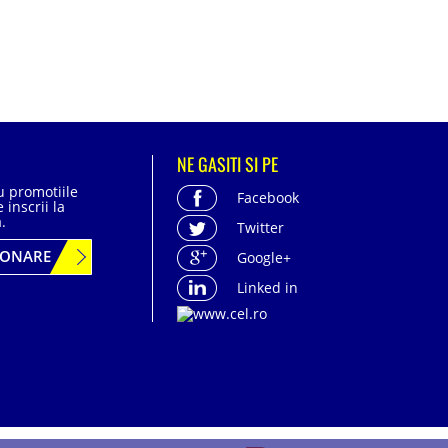
NE GASITI SI PE
cu promotiile
Facebook
 inscrii la
.
Twitter
BONARE
Google+
Linked in