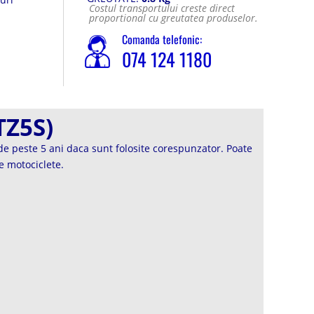
Costul transportului creste direct
.
proportional cu greutatea produselor.
Comanda telefonic:
074 124 1180
TZ5S)
de peste 5 ani daca sunt folosite corespunzator. Poate
e motociclete.