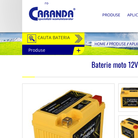
ro
PRODUSE
APLIC
CAUTA BATERIA
HOME
/
PRODUSE
/
APLI
Produse
Auto / Moto
Baterie moto 12
Tractiune
Semitractiune
Stationare
Redresoare
Accesorii Baterii
Fotovoltaice