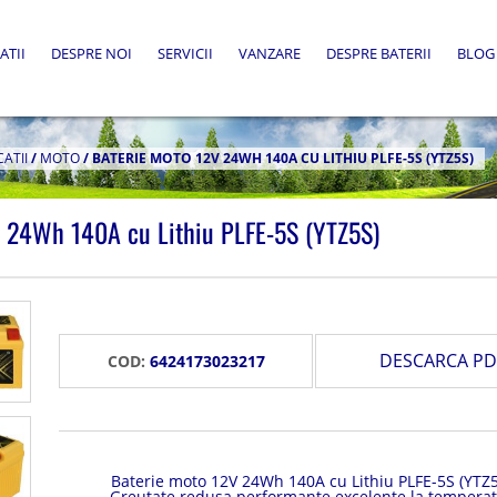
ATII
DESPRE NOI
SERVICII
VANZARE
DESPRE BATERII
BLOG
CATII
/
MOTO
/
BATERIE MOTO 12V 24WH 140A CU LITHIU PLFE-5S (YTZ5S)
V 24Wh 140A cu Lithiu PLFE-5S (YTZ5S)
DESCARCA PD
COD:
6424173023217
Baterie moto 12V 24Wh 140A cu Lithiu PLFE-5S (YTZ5
Greutate redusa performante excelente la temperat