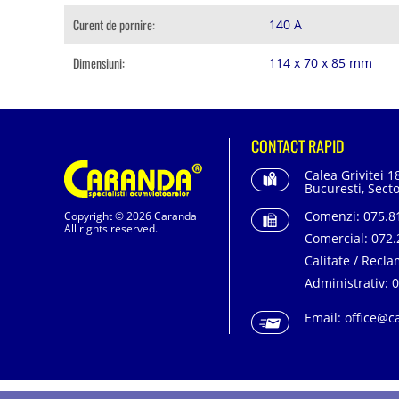
Curent de pornire:
140 A
Dimensiuni:
114 x 70 x 85 mm
CONTACT RAPID
Calea Grivitei 1
Bucuresti, Secto
Comenzi:
075.81
Copyright © 2026 Caranda
All rights reserved.
Comercial:
072.
Calitate / Recla
Administrativ:
0
Email:
office@c