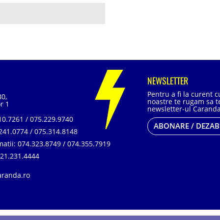
NEWSLETTER
Pentru a fi la curent 
80,
noastre te rugam sa te
r 1
newsletter-ul Caranda
0.7261 / 075.229.9740
ABONARE / DEZA
241.0774 / 075.314.8148
matii:
074.323.8749 / 074.355.7919
21.231.4444
aranda.ro