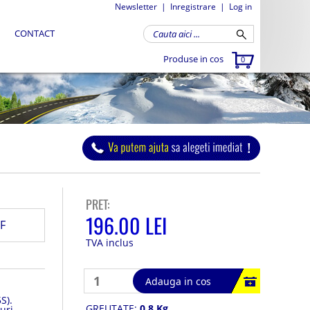
Newsletter
|
Inregistrare
|
Log in
CONTACT
Produse in cos
0
PRET:
196.00 LEI
F
TVA inclus
Adauga in cos
S).
GREUTATE:
0.8 Kg
uri