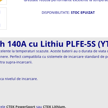
scazute. Poate fi depozitata 12 luni fara probleme
DISPONIBILITATE:
STOC EPUIZAT
 140A cu Lithiu PLFE-5S (Y
lente la temperaturi scazute. Aceste baterii au o durata de viata 
tinere. Perfect compatibila cu sistemele de incarcare standard de p
tra supra-incarcarii.
ca nivelul de incarcare.
rele
CTEK PowerSport
sau
CTEK Lithium.