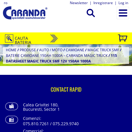
ro
Newsletter
|
Inregistrare
|
Log in
CAUTA
0
BATERIA
HOME
/
PRODUSE
/
AUTO / MOTO
/
CAMIOANE
/
MAGIC TRUCK SMF
/
BATERIE CAMIOANE 150AH 1000A – CARANDA MAGIC TRUCK
/
115
DATASHEET MAGIC TRUCK SMF 12V 150AH 1000A
CONTACT RAPID
Calea Grivitei 180,
Bucuresti, Sector 1
Comenzi:
075.810.7261 / 075.229.9740
Comercial: