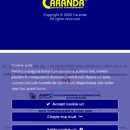
Copyright © 2026 Caranda
All rights reserved.
Cookie-urile
SC. CARANDA BATERII SRL. | SR EN ISO 9001:2015, SR EN ISO 14001:2015, SR
ISO 45001:2018 |
Pentru a asigura buna funcționare a acestui site, uneori
ANPC
| Prelucrarea datelor cu caracter personal
| Politica de confidentialitate
plasăm în computerul dumneavoastră mici fișiere cu date,
cunoscute sub numele de cookie-uri. Majoritatea site-urilor
mari fac acest lucru.
Accept cookie-uri
Citește mai mult
Caranda.ro este un magazin online cu baterii pentru automobile, camioane,
Setări cookie-uri