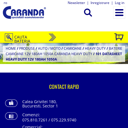
ro
Newsletter
|
Inregistrare
|
Log in
CAUTA
0
BATERIA
HOME
/
PRODUSE
/
AUTO / MOTO
/
CAMIOANE
/
HEAVY DUTY
/
BATERIE
CAMIOANE 12V 180AH 1050A CARANDA HEAVY DUTY
/
101 DATASHEET
HEAVY DUTY 12V 180AH 1050A
CONTACT RAPID
Calea Grivitei 180,
Bucuresti, Sector 1
Comenzi:
075.810.7261 / 075.229.9740
Comercial: