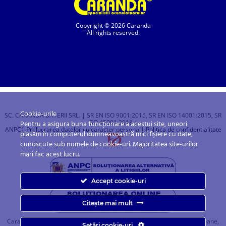
Copyright © 2026 Caranda
All rights reserved.
Cookie-urile
SC. CARANDA BATERII SRL. | SR EN ISO 9001:2015, SR EN ISO 14001:2015, SR
ISO 45001:2018 |
Pentru a asigura buna funcționare a acestui site, uneori
ANPC
| Prelucrarea datelor cu caracter personal
| Politica de confidentialitate
plasăm în computerul dumneavoastră mici fișiere cu date,
cunoscute sub numele de cookie-uri. Majoritatea site-urilor
mari fac acest lucru.
Accept cookie-uri
Citește mai mult
Caranda.ro este un magazin online cu baterii pentru automobile, camioane,
Setări cookie-uri