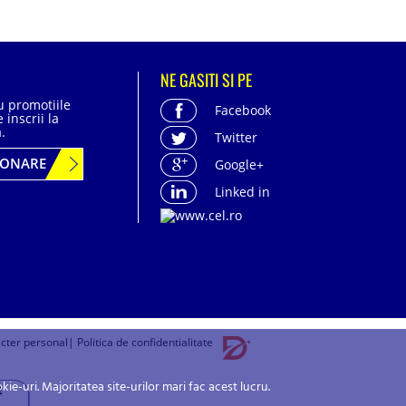
NE GASITI SI PE
cu promotiile
Facebook
 inscrii la
.
Twitter
BONARE
Google+
Linked in
acter personal
| Politica de confidentialitate
-uri. Majoritatea site-urilor mari fac acest lucru.