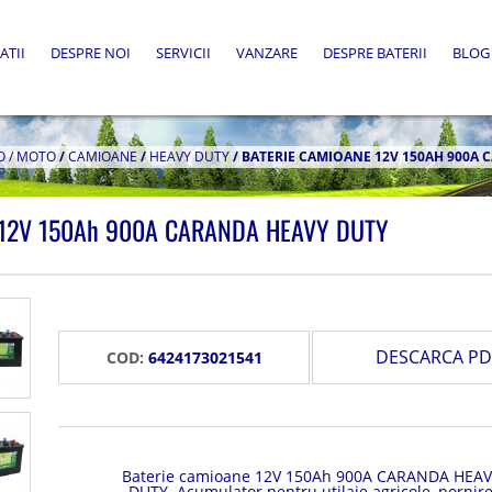
ATII
DESPRE NOI
SERVICII
VANZARE
DESPRE BATERII
BLOG
O / MOTO
/
CAMIOANE
/
HEAVY DUTY
/
BATERIE CAMIOANE 12V 150AH 900A 
e 12V 150Ah 900A CARANDA HEAVY DUTY
DESCARCA PD
COD:
6424173021541
Baterie camioane 12V 150Ah 900A CARANDA HEAV
DUTY. Acumulator pentru utilaje agricole, pornir