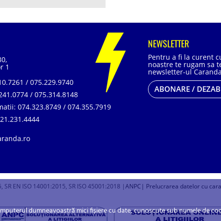
NEWSLETTER
Pentru a fi la curent 
80,
noastre te rugam sa te
r 1
newsletter-ul Caranda
0.7261 / 075.229.9740
ABONARE / DEZA
241.0774 / 075.314.8148
matii:
074.323.8749 / 074.355.7919
21.231.4444
aranda.ro
, SR EN ISO 14001:2015, SR ISO 45001:2018 |
ANPC
| Prelucrarea datelor cu car
omputerul dumneavoastră mici fișiere cu date, cunoscute sub numele de cookie