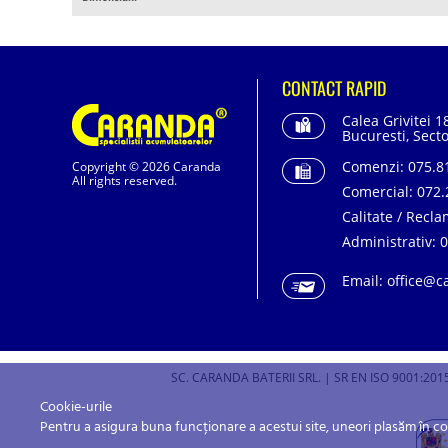
CONTACT RAPID
Calea Grivitei 1
Bucuresti, Secto
Comenzi:
075.81
Copyright © 2026 Caranda
All rights reserved.
Comercial:
072.
Calitate / Recla
Administrativ:
0
Email:
office@c
SC. CARANDA BATERII SRL. | SR EN ISO 9001:2015
Cookie-urile
Pentru a asigura buna funcționare a acestui site, uneori plasăm în c