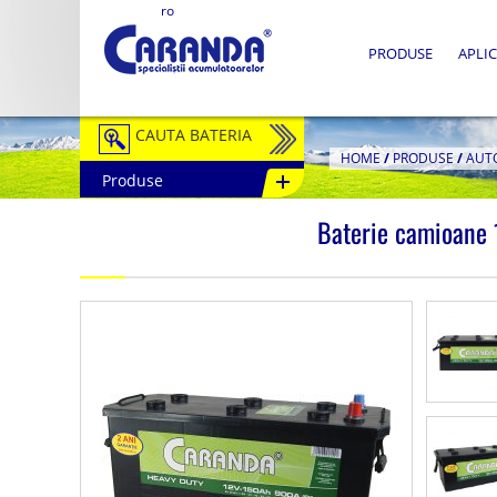
ro
PRODUSE
APLIC
CAUTA BATERIA
HOME
/
PRODUSE
/
AUT
Produse
Auto / Moto
Baterie camioan
Tractiune
Semitractiune
Stationare
Redresoare
Accesorii Baterii
Fotovoltaice