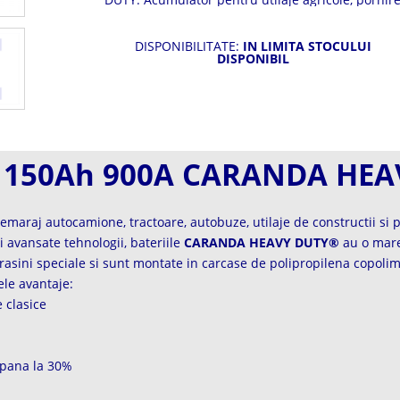
grupuri electrogene, utilaje industriale.
DISPONIBILITATE:
IN LIMITA STOCULUI
DISPONIBIL
V 150Ah 900A CARANDA HE
maraj autocamione, tractoare, autobuze, utilaje de constructii si 
ai avansate tehnologii, bateriile
CARANDA HEAVY DUTY®
au o mare 
 rasini speciale si sunt montate in carcase de polipropilena copolim
le avantaje:
 clasice
 pana la 30%