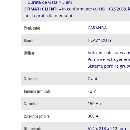
– Durata de viata 4-5 ani
STIMATI CLIENTI
– In conformitate cu HG 1132/2008, la
noi la protectia mediului.
Producator:
CARANDA
Brand:
HEAVY DUTY
Utilizari:
Autospeciale,autocam
Pornire electrogener
Sisteme pornire grup
Garantie:
2 ani
Tensiune nominala:
12 V
Capacitate:
150 Ah
Curent de pornire:
900 A
Dimensiuni:
514 x 218 x 212 mm