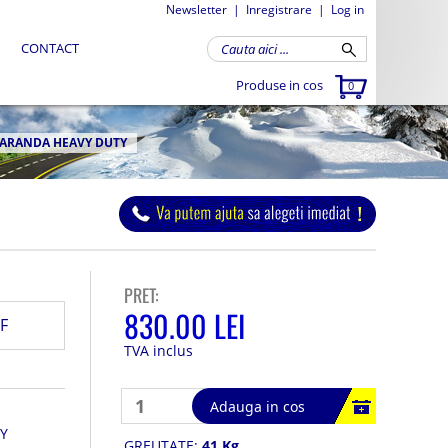
Newsletter
|
Inregistrare
|
Log in
CONTACT
Produse in cos
0
CARANDA HEAVY DUTY
PRET:
830.00 LEI
F
TVA inclus
Adauga in cos
Y
GREUTATE:
41 Kg
e