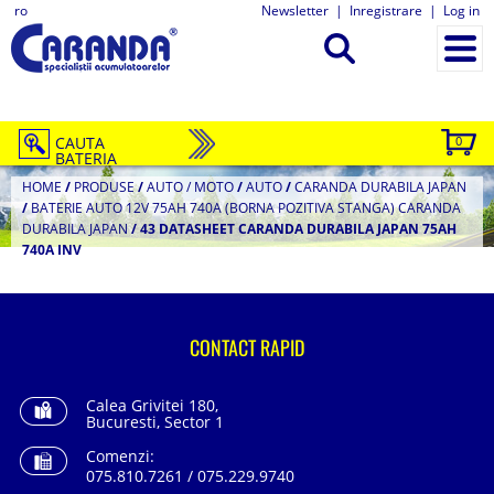
ro
Newsletter
|
Inregistrare
|
Log in
CAUTA
0
BATERIA
HOME
/
PRODUSE
/
AUTO / MOTO
/
AUTO
/
CARANDA DURABILA JAPAN
/
BATERIE AUTO 12V 75AH 740A (BORNA POZITIVA STANGA) CARANDA
DURABILA JAPAN
/
43 DATASHEET CARANDA DURABILA JAPAN 75AH
740A INV
CONTACT RAPID
Calea Grivitei 180,
Bucuresti, Sector 1
Comenzi:
075.810.7261 / 075.229.9740