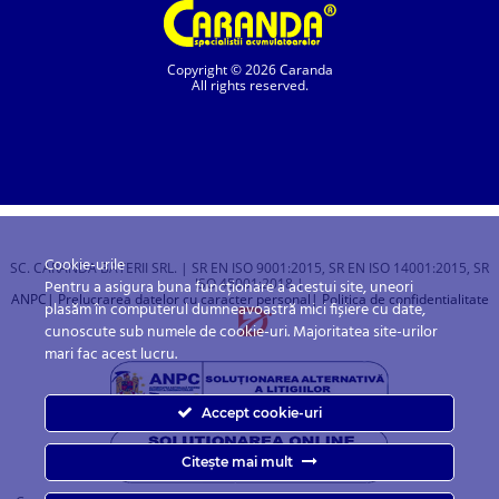
Copyright © 2026 Caranda
All rights reserved.
Cookie-urile
SC. CARANDA BATERII SRL. | SR EN ISO 9001:2015, SR EN ISO 14001:2015, SR
ISO 45001:2018 |
Pentru a asigura buna funcționare a acestui site, uneori
ANPC
| Prelucrarea datelor cu caracter personal
| Politica de confidentialitate
plasăm în computerul dumneavoastră mici fișiere cu date,
cunoscute sub numele de cookie-uri. Majoritatea site-urilor
mari fac acest lucru.
Accept cookie-uri
Citește mai mult