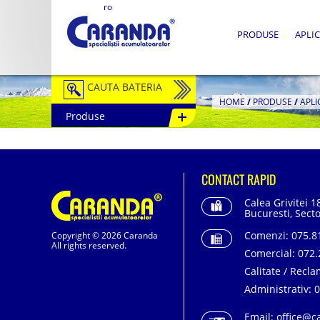
ro
PRODUSE
APLIC
CAUTA BATERIA
HOME
/
PRODUSE
/
APLI
Produse
Auto / Moto
Tractiune
CONTACT RAPID
Semitractiune
Calea Grivitei 1
Stationare
Bucuresti, Secto
Comenzi:
075.81
Copyright © 2026 Caranda
Redresoare
All rights reserved.
Comercial:
072.
Accesorii Baterii
Calitate / Recla
Administrativ:
0
Fotovoltaice
Email:
office@c