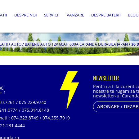
ATII
DESPRE NOI
SERVICII
VANZARE
DESPRE BATERII
BLOG
CATII
/
AUTO
/
BATERIE AUTO 12V 60AH 600A CARANDA DURABILA JAPAN
/
36 
NEWSLETTER
Pentru a fi la curent 
80,
noastre te rugam sa te
r 1
newsletter-ul Caranda
0.7261 / 075.229.9740
ABONARE / DEZA
241.0774 / 075.314.8148
matii:
074.323.8749 / 074.355.7919
21.231.4444
aranda.ro