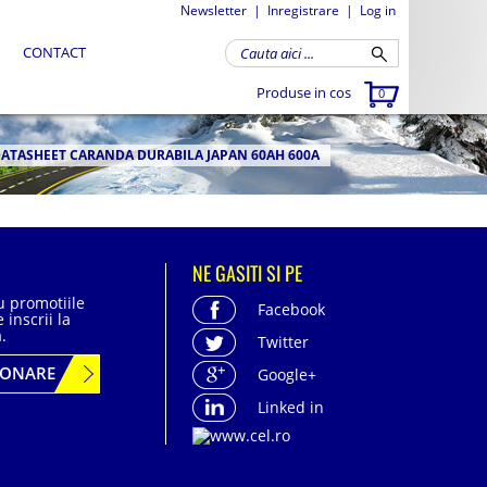
Newsletter
|
Inregistrare
|
Log in
CONTACT
Produse in cos
0
DATASHEET CARANDA DURABILA JAPAN 60AH 600A
NE GASITI SI PE
cu promotiile
Facebook
 inscrii la
.
Twitter
BONARE
Google+
Linked in