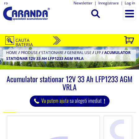
ro
Newsletter
|
Inregistrare
|
Log in
CAUTA
0
BATERIA
HOME
/
PRODUSE
/
STATIONARE
/
GENERAL USE
/
LFP
/
ACUMULATOR
STATIONAR 12V 33 AH LFP1233 AGM VRLA
Acumulator stationar 12V 33 Ah LFP1233 AGM
VRLA