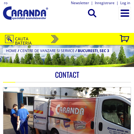
ro
Newsletter
|
Inregistrare
|
Log in
CAUTA
0
BATERIA
HOME
/
CENTRE DE VANZARE SI SERVICE
/
BUCURESTI, SEC 3
CONTACT