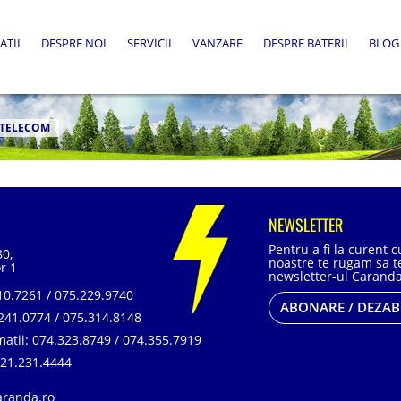
ATII
DESPRE NOI
SERVICII
VANZARE
DESPRE BATERII
BLOG
TELECOM
NEWSLETTER
Pentru a fi la curent 
80,
noastre te rugam sa te
r 1
newsletter-ul Caranda
0.7261 / 075.229.9740
ABONARE / DEZA
241.0774 / 075.314.8148
matii:
074.323.8749 / 074.355.7919
21.231.4444
aranda.ro