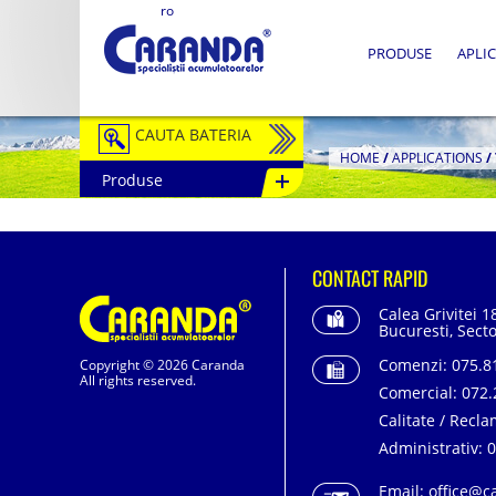
ro
PRODUSE
APLIC
CAUTA BATERIA
HOME
/
APPLICATIONS
/
Produse
Auto / Moto
Tractiune
CONTACT RAPID
Semitractiune
Calea Grivitei 1
Stationare
Bucuresti, Secto
Comenzi:
075.81
Copyright © 2026 Caranda
Redresoare
All rights reserved.
Comercial:
072.
Accesorii Baterii
Calitate / Recla
Administrativ:
0
Fotovoltaice
Email:
office@c