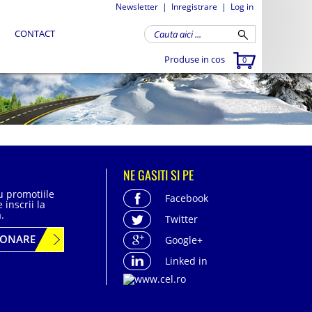
Newsletter
|
Inregistrare
|
Log in
CONTACT
Produse in cos
0
NE GASITI SI PE
cu promotiile
Facebook
 inscrii la
.
Twitter
BONARE
Google+
Linked in