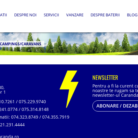
ATII
DESPRE NOI
SERVICII
VANZARE
DESPRE BATERII
BLOG
CAMPINGS/CARAVANS
NEWSLETTER
Pentru a fi la curent 
80,
noastre te rugam sa te
r 1
newsletter-ul Caranda
0.7261 / 075.229.9740
ABONARE / DEZA
241.0774 / 075.314.8148
matii:
074.323.8749 / 074.355.7919
21.231.4444
aranda.ro