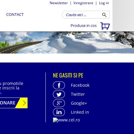
Newsletter
|
Inregistrare
|
Log in
CONTACT
Produse in cos
0
NE GASITI SI PE
cu promotiile
Facebook
 inscrii la
.
Twitter
BONARE
Google+
Linked in