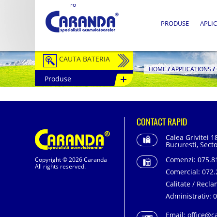
ro
PRODUSE
APLIC
CAUTA BATERIA
HOME
/
APPLICATIONS
/
Produse
Auto / Moto
Tractiune
CONTACT RAPID
Semitractiune
Calea Grivitei 1
Stationare
Bucuresti, Secto
Comenzi:
075.81
Copyright © 2026 Caranda
Redresoare
All rights reserved.
Comercial:
072.
Accesorii Baterii
Calitate / Recla
Administrativ:
0
Fotovoltaice
Email:
office@c