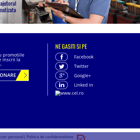
 ajutorul
matizata
NE GASITI SI PE
cu promotiile
Facebook
 inscrii la
.
Twitter
BONARE
Google+
Linked in
acter personal
| Politica de confidentialitate