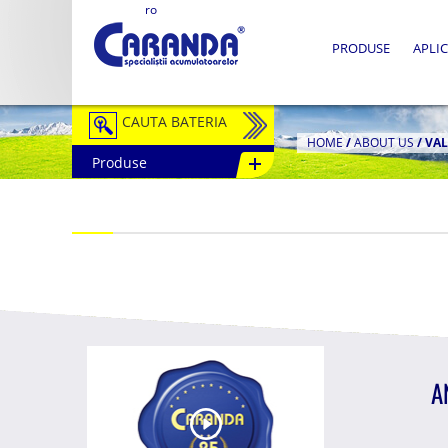
ro
PRODUSE
APLIC
CAUTA BATERIA
HOME
/
ABOUT US
/
VAL
Produse
Auto / Moto
Tractiune
Semitractiune
Stationare
Redresoare
Accesorii Baterii
A
Fotovoltaice