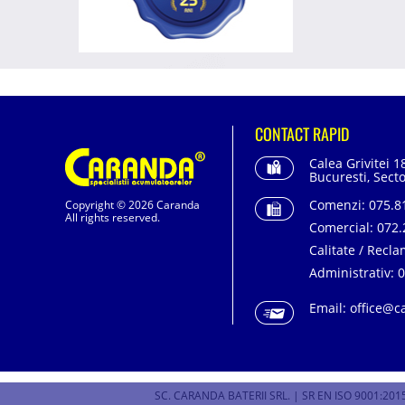
CONTACT RAPID
Calea Grivitei 1
Bucuresti, Secto
Comenzi:
075.81
Copyright © 2026 Caranda
All rights reserved.
Comercial:
072.
Calitate / Recla
Administrativ:
0
Email:
office@c
SC. CARANDA BATERII SRL. | SR EN ISO 9001:2015