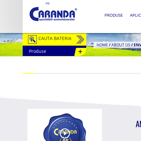
ro
PRODUSE
APLIC
CAUTA BATERIA
HOME
/
ABOUT US
/
EN
Produse
Auto / Moto
Tractiune
Semitractiune
Stationare
Redresoare
Accesorii Baterii
A
Fotovoltaice