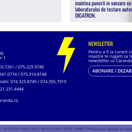
inaintea punerii in vanzare cu
laboratorului de testare auto
DIGATRON.
NEWSLETTER
Pentru a fi la curent 
80,
noastre te rugam sa te
r 1
newsletter-ul Caranda
0.7261 / 075.229.9740
ABONARE / DEZA
241.0774 / 075.314.8148
matii:
074.323.8749 / 074.355.7919
21.231.4444
aranda.ro
, SR EN ISO 14001:2015, SR ISO 45001:2018 |
ANPC
| Prelucrarea datelor cu car