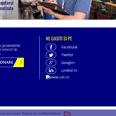
 ajutorul
matizata
NE GASITI SI PE
cu promotiile
Facebook
 inscrii la
.
Twitter
BONARE
Google+
Linked in
acter personal
| Politica de confidentialitate