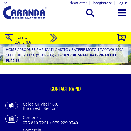
ro
Newsletter
|
Inregistrare
|
Log in
CAUTA
0
BATERIA
HOME
/
PRODUSE
/
APLICATII
/
MOTO
/
BATERIE MOTO 12V 60WH 350A
CU LITHIU PLFE16 (YTX16-BS)
/
TECHNICAL SHEET BATERIE MOTO
PLFE-16
CONTACT RAPID
Calea Grivitei 180,
Bucuresti, Sector 1
Comenzi:
075.810.7261 / 075.229.9740
Comercial: