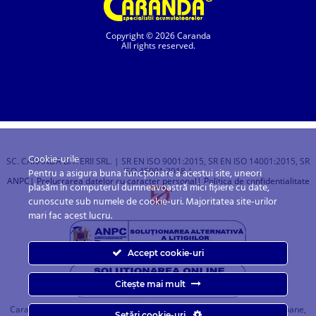
Copyright © 2026 Caranda
All rights reserved.
Cookie-urile
SC. CARANDA BATERII SRL. | SR EN ISO 9001:2015, SR EN ISO 14001:2015, SR
ISO 45001:2018 |
Pentru a asigura buna funcționare a acestui site, uneori
ANPC
| Prelucrarea datelor cu caracter personal
| Politica de confidentialitate
plasăm în computerul dumneavoastră mici fișiere cu date,
cunoscute sub numele de cookie-uri. Majoritatea site-urilor
mari fac acest lucru.
Accept cookie-uri
Citește mai mult
Caranda.ro este un magazin online cu baterii pentru automobile, camioane,
Setări cookie-uri