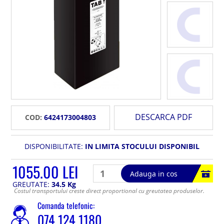
DESCARCA PDF
COD:
6424173004803
DISPONIBILITATE:
IN LIMITA STOCULUI DISPONIBIL
1055.00 LEI
Adauga in cos
GREUTATE:
34.5 Kg
Costul transportului creste direct proportional cu greutatea produselor.
Comanda telefonic:
074 124 1180