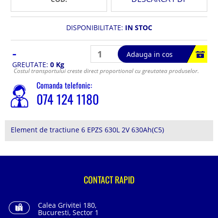
DISPONIBILITATE:
IN STOC
-
Adauga in cos
GREUTATE:
0 Kg
Costul transportului creste direct proportional cu greutatea produselor.
Comanda telefonic:
074 124 1180
Element de tractiune 6 EPZS 630L 2V 630Ah(C5)
CONTACT RAPID
Calea Grivitei 180,
Bucuresti, Sector 1