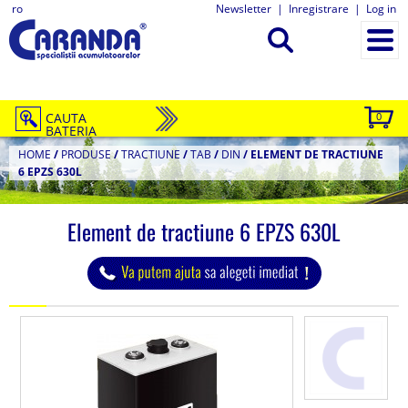
ro
Newsletter
|
Inregistrare
|
Log in
CAUTA
0
BATERIA
HOME
/
PRODUSE
/
TRACTIUNE
/
TAB
/
DIN
/
ELEMENT DE TRACTIUNE
6 EPZS 630L
Element de tractiune 6 EPZS 630L