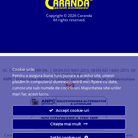
Copyright © 2026 Caranda
All rights reserved.
Cookie-urile
SC. CARANDA BATERII SRL. | SR EN ISO 9001:2015, SR EN ISO 14001:2015, SR
ISO 45001:2018 |
Pentru a asigura buna funcționare a acestui site, uneori
ANPC
| Prelucrarea datelor cu caracter personal
| Politica de confidentialitate
plasăm în computerul dumneavoastră mici fișiere cu date,
cunoscute sub numele de cookie-uri. Majoritatea site-urilor
mari fac acest lucru.
Accept cookie-uri
Citește mai mult
Caranda.ro este un magazin online cu baterii pentru automobile, camioane,
Setări cookie-uri