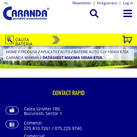
ro
Newsletter
|
Inregistrare
|
Log in
CAUTA
0
BATERIA
HOME
/
PRODUSE
/
APLICATII
/
AUTO
/
BATERIE AUTO 12V 100AH 870A
CARANDA MAXIMA
/
DATASHEET MAXIMA 100AH 870A
CONTACT RAPID
Calea Grivitei 180,
Bucuresti, Sector 1
Comenzi:
075.810.7261 / 075.229.9740
Comercial: