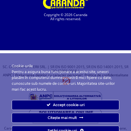
Copyright © 2026 Caranda
All rights reserved.
Cookie-urile
SC. CARANDA BATERII SRL. | SR EN ISO 9001:2015, SR EN ISO 14001:2015, SR
ISO 45001:2018 |
Pentru a asigura buna funcționare a acestui site, uneori
ANPC
| Prelucrarea datelor cu caracter personal
| Politica de confidentialitate
plasăm în computerul dumneavoastră mici fișiere cu date,
cunoscute sub numele de cookie-uri. Majoritatea site-urilor
mari fac acest lucru.
Accept cookie-uri
Citește mai mult
Caranda.ro este un magazin online cu baterii pentru automobile, camioane,
Setări cookie-uri