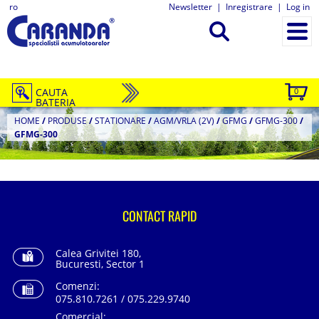
ro
Newsletter
|
Inregistrare
|
Log in
CAUTA
0
BATERIA
HOME
/
PRODUSE
/
STATIONARE
/
AGM/VRLA (2V)
/
GFMG
/
GFMG-300
/
GFMG-300
CONTACT RAPID
Calea Grivitei 180,
Bucuresti, Sector 1
Comenzi:
075.810.7261 / 075.229.9740
Comercial: